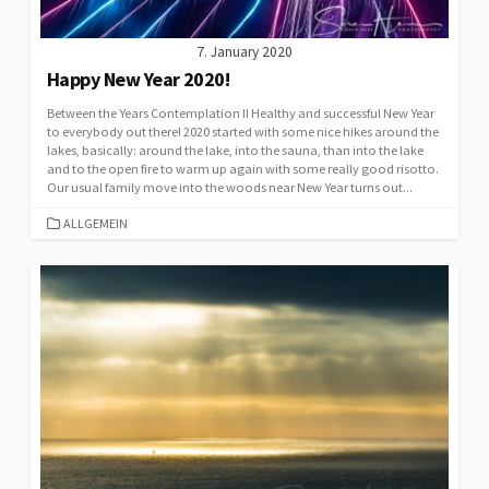
7. January 2020
Happy New Year 2020!
Between the Years Contemplation II Healthy and successful New Year
to everybody out there! 2020 started with some nice hikes around the
lakes, basically: around the lake, into the sauna, than into the lake
and to the open fire to warm up again with some really good risotto.
Our usual family move into the woods near New Year turns out...
CATEGORIES
ALLGEMEIN