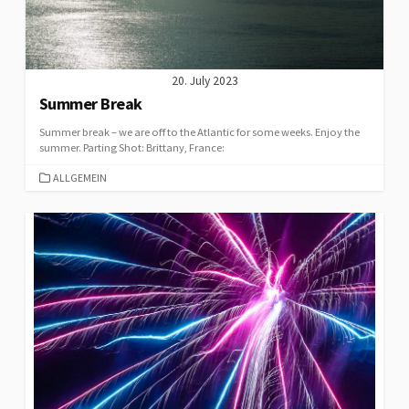
20. July 2023
Summer Break
Summer break – we are off to the Atlantic for some weeks. Enjoy the
summer. Parting Shot: Brittany, France:
CATEGORIES
ALLGEMEIN