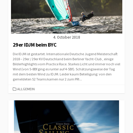
4. October 2018
29er IDJM beim BYC
Die IDJM ist gestartet. Internationale Deutsche Jugend Meisterschaft
2018 – 29er / 29er KV Deutschland beim Berliner Yacht-Club , einige
Bilderhighlights vom Practice Race. Starkes Licht und immer noch viel
Wind (von 5-8Bf ging es runter auf 4-5Bf). Schätzungsweise der Tag
mit dem besten Wind zu IDJM. Leider kaum Beteiligung: von den
gemeldeten 52 Teams kamen nur 2 zum PR!...
CATEGORIES
ALLGEMEIN