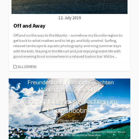
12. July 2019
Off and Away
Off and on the way to the Atlantic – somehow my favorite region to
get back to what matters and to let go and fully unwind. Surfing,
relaxed landscape & aquatic photography and long summer days
with the kids. Staying in the Ribcurl and just enjoying water life with
good evening food somewhere in a relaxed harbor bar. Will be...
CATEGORIES
ALLGEMEIN