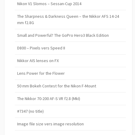
Nikon V1 Slomos – Sessan-Cup 2014
The Sharpness & Darkness Queen – the Nikkor AFS 14-24
mm f2.8G
Small and Powerful? The GoPro Hero3 Black Edition
D800 – Pixels vers Speed II
Nikkor AIS lenses on FX
Lens Power for the Flower
50 mm Bokeh Contest for the Nikon F-Mount
The Nikkor 70-200 AF-S VR f2.8 (MkI)
#7347 (no title)
Image file size vers image resolution