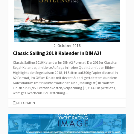
2. October 2018
Classic Sailing 2019 Kalender in DIN A2!
Classic Sailing 2019 Kalender Im DIN A2 Format! Der 2019er Klassiker
Segel-Kalender, limitierte Auflage in hoher Qualität mit den Bilder-
Highlights der Segelsaison 2018, 14 Seiten auf 300g Papier diesmal in
A2 Format, im Offset-Druck mit dezent & edel gestaltetem dunklem
Kalendarium (mit Bildinformationen und „MakingOf”) in mattem
Finish für 39,95 + Versandkosten/Verpackung (7,95 €). Ein perfektes,
wertiges Geschenk. Bei Bestellung...
CATEGORIES
ALLGEMEIN