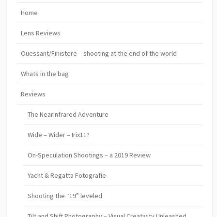
Home
Lens Reviews
Ouessant/Finistere – shooting at the end of the world
Whats in the bag
Reviews
The NearInfrared Adventure
Wide – Wider – Irix11?
On-Speculation Shootings – a 2019 Review
Yacht & Regatta Fotografie
Shooting the “19” leveled
Tilt and Shift Photography – Visual Creativity Unleashed