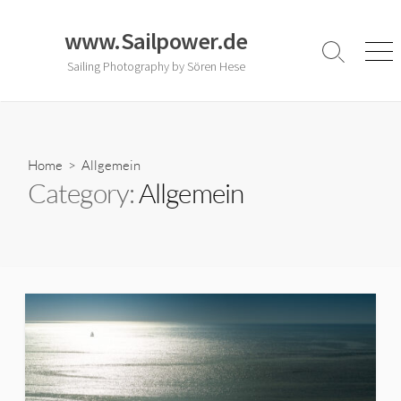
Skip
to
www.Sailpower.de
content
Search
Men
Sailing Photography by Sören Hese
Toggle
Home
> Allgemein
Category:
Allgemein