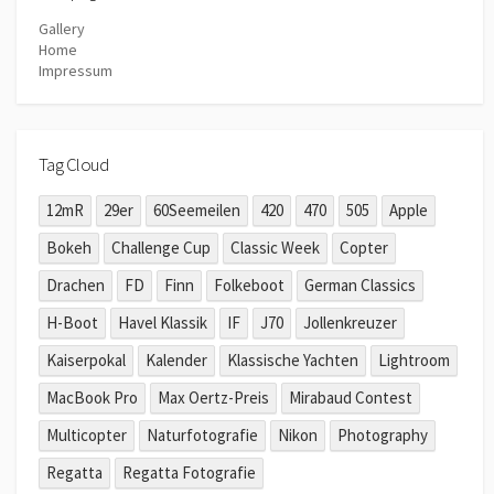
Gallery
Home
Impressum
Tag Cloud
12mR
29er
60Seemeilen
420
470
505
Apple
Bokeh
Challenge Cup
Classic Week
Copter
Drachen
FD
Finn
Folkeboot
German Classics
H-Boot
Havel Klassik
IF
J70
Jollenkreuzer
Kaiserpokal
Kalender
Klassische Yachten
Lightroom
MacBook Pro
Max Oertz-Preis
Mirabaud Contest
Multicopter
Naturfotografie
Nikon
Photography
Regatta
Regatta Fotografie