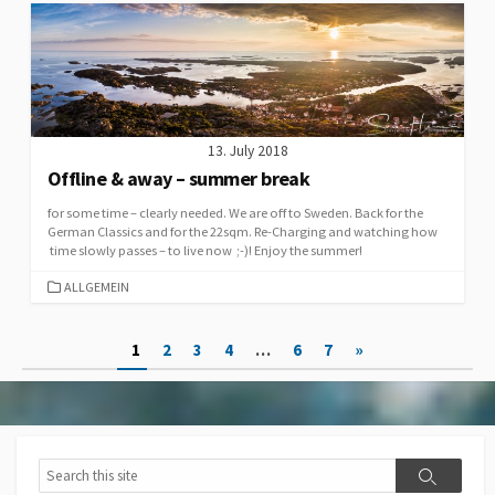
13. July 2018
Offline & away – summer break
for some time – clearly needed. We are off to Sweden. Back for the
German Classics and for the 22sqm. Re-Charging and watching how
time slowly passes – to live now ;-)! Enjoy the summer!
CATEGORIES
ALLGEMEIN
Posts
1
2
3
4
…
6
7
»
pagination
Search
Search