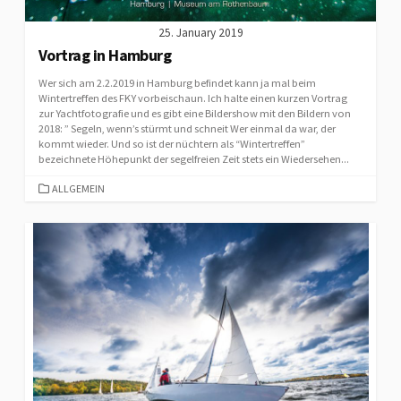
25. January 2019
Vortrag in Hamburg
Wer sich am 2.2.2019 in Hamburg befindet kann ja mal beim
Wintertreffen des FKY vorbeischaun. Ich halte einen kurzen Vortrag
zur Yachtfotografie und es gibt eine Bildershow mit den Bildern von
2018: ” Segeln, wenn’s stürmt und schneit Wer einmal da war, der
kommt wieder. Und so ist der nüchtern als “Wintertreffen”
bezeichnete Höhepunkt der segelfreien Zeit stets ein Wiedersehen...
CATEGORIES
ALLGEMEIN