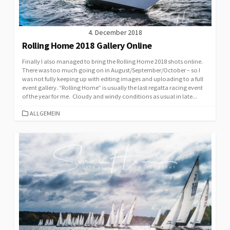
4. December 2018
Rolling Home 2018 Gallery Online
Finally I also managed to bring the Rolling Home 2018 shots online.
There was too much going on in August/September/October – so I
was not fully keeping up with editing images and uploading to a full
event gallery. “Rolling Home” is usually the last regatta racing event
of the year for me. Cloudy and windy conditions as usual in late...
CATEGORIES
ALLGEMEIN