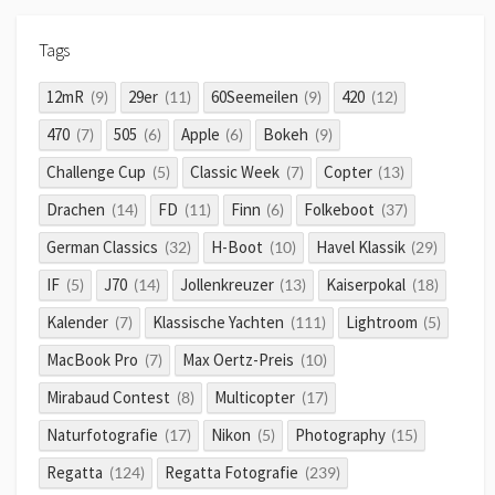
Tags
12mR
29er
60Seemeilen
420
(9)
(11)
(9)
(12)
470
505
Apple
Bokeh
(7)
(6)
(6)
(9)
Challenge Cup
Classic Week
Copter
(5)
(7)
(13)
Drachen
FD
Finn
Folkeboot
(14)
(11)
(6)
(37)
German Classics
H-Boot
Havel Klassik
(32)
(10)
(29)
IF
J70
Jollenkreuzer
Kaiserpokal
(5)
(14)
(13)
(18)
Kalender
Klassische Yachten
Lightroom
(7)
(111)
(5)
MacBook Pro
Max Oertz-Preis
(7)
(10)
Mirabaud Contest
Multicopter
(8)
(17)
Naturfotografie
Nikon
Photography
(17)
(5)
(15)
Regatta
Regatta Fotografie
(124)
(239)