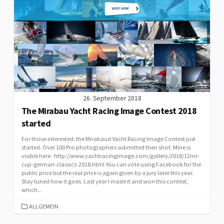
26. September 2018
The Mirabau Yacht Racing Image Contest 2018
started
For those interested: the Mirabaud Yacht Racing Image Contest just
started. Over 100 Pro photographers submitted their shot. Mine is
visible here: http://www.yachtracingimage.com/gallery/2018/12mr-
cup-german-classics-2018.html You can vote using Facebook for the
public price but the real price is again given by a jury later this year.
Stay tuned how it goes. Last year I made it and won this contest,
which...
CATEGORIES
ALLGEMEIN