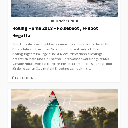
30. October 2018
Rolling Home 2018 – Folkeboot / H-Boot
Regatta
Zum Ende der Saison gibt es ja immer die Rolling Home des SCAhoi.
Dieses Jahr auch nicht im Nebel, sondern mit ordentlichen
Bedingungen zum Segeln. Bei 4-6Bf wurde es dann allerdings
ordentlich frisch und die Thermo-Unterwäsche war eine gute Idee.
Gerade zurück von der Nordsee, gleich aufs Mobo gesprungen und
für den eigenen Club mal ein Shooting gemacht. ;) ....
CATEGORIES
ALLGEMEIN