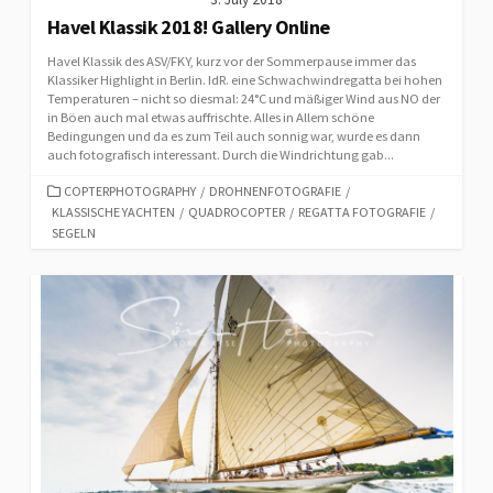
Havel Klassik 2018! Gallery Online
Havel Klassik des ASV/FKY, kurz vor der Sommerpause immer das
Klassiker Highlight in Berlin. IdR. eine Schwachwindregatta bei hohen
Temperaturen – nicht so diesmal: 24°C und mäßiger Wind aus NO der
in Böen auch mal etwas auffrischte. Alles in Allem schöne
Bedingungen und da es zum Teil auch sonnig war, wurde es dann
auch fotografisch interessant. Durch die Windrichtung gab...
CATEGORIES
COPTERPHOTOGRAPHY
/
DROHNENFOTOGRAFIE
/
KLASSISCHE YACHTEN
/
QUADROCOPTER
/
REGATTA FOTOGRAFIE
/
SEGELN