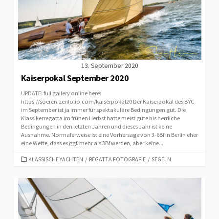
13. September 2020
Kaiserpokal September 2020
UPDATE: full gallery online here:
https://soeren.zenfolio.com/kaiserpokal20 Der Kaiserpokal des BYC
im September ist ja immer für spektakuläre Bedingungen gut. Die
Klassikerregatta im frühen Herbst hatte meist gute bis herrliche
Bedingungen in den letzten Jahren und dieses Jahr ist keine
Ausnahme. Normalerweise ist eine Vorhersage von 3-6Bf in Berlin eher
eine Wette, dass es ggf. mehr als 3Bf werden, aber keine...
CATEGORIES
KLASSISCHE YACHTEN
/
REGATTA FOTOGRAFIE
/
SEGELN