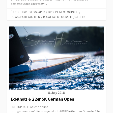
Seglerhauspreis des VSaW...
CATEGORIES
COPTERPHOTOGRAPHY
/
DROHNENFOTOGRAFIE
/
KLASSISCHE YACHTEN
/
REGATTA FOTOGRAFIE
/
SEGELN
8. July 2018
Edelholz & 22er SK German Open
EDIT: UPDATE: Galerie online :
http://soeren.zenfolio.com/edelholz2018 Die German Open der 22er