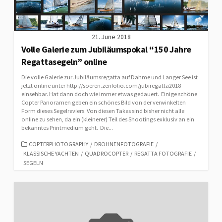
21. June 2018
Volle Galerie zum Jubiläumspokal “150 Jahre
Regattasegeln” online
Die volle Galerie zur Jubiläumsregatta auf Dahme und Langer See ist
jetzt online unter http://soeren.zenfolio.com/jubiregatta2018
einsehbar. Hat dann doch wie immer etwas gedauert. Einige schöne
Copter Panoramen geben ein schönes Bild von der verwinkelten
Form dieses Segelreviers. Von diesen Takes sind bisher nicht alle
online zu sehen, da ein (kleinerer) Teil des Shootings exklusiv an ein
bekanntes Printmedium geht. Die...
CATEGORIES
COPTERPHOTOGRAPHY
/
DROHNENFOTOGRAFIE
/
KLASSISCHE YACHTEN
/
QUADROCOPTER
/
REGATTA FOTOGRAFIE
/
SEGELN