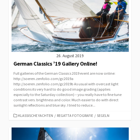
26. August 2019
German Classics ’19 Gallery Online!
Full galleries of the German Classics 2019 event are now online:
http://soeren.zenfolio.com/gc2019a
http://soeren.zenfolio.com/gc2019b As usual with overcast light
conditions its very hard to do good image grading (applies
especially to the Saturday collection) – you really have to fine tune
contrast vers. brightness and color. Much easier to do with direct
sunlight reflections and blue sky. I tried to reduce...
CATEGORIES
KLASSISCHE YACHTEN
/
REGATTA FOTOGRAFIE
/
SEGELN