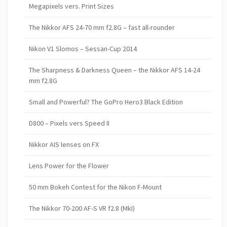
Megapixels vers. Print Sizes
The Nikkor AFS 24-70 mm f2.8G – fast all-rounder
Nikon V1 Slomos – Sessan-Cup 2014
The Sharpness & Darkness Queen – the Nikkor AFS 14-24
mm f2.8G
Small and Powerful? The GoPro Hero3 Black Edition
D800 – Pixels vers Speed II
Nikkor AIS lenses on FX
Lens Power for the Flower
50 mm Bokeh Contest for the Nikon F-Mount
The Nikkor 70-200 AF-S VR f2.8 (MkI)