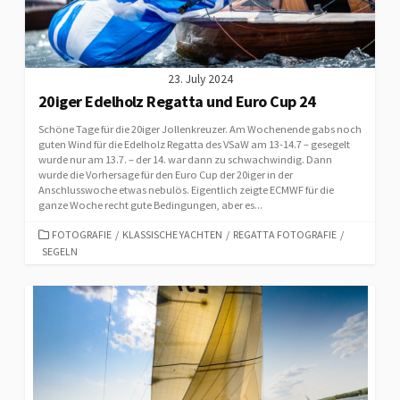
23. July 2024
20iger Edelholz Regatta und Euro Cup 24
Schöne Tage für die 20iger Jollenkreuzer. Am Wochenende gabs noch
guten Wind für die Edelholz Regatta des VSaW am 13-14.7 – gesegelt
wurde nur am 13.7. – der 14. war dann zu schwachwindig. Dann
wurde die Vorhersage für den Euro Cup der 20iger in der
Anschlusswoche etwas nebulös. Eigentlich zeigte ECMWF für die
ganze Woche recht gute Bedingungen, aber es...
CATEGORIES
FOTOGRAFIE
/
KLASSISCHE YACHTEN
/
REGATTA FOTOGRAFIE
/
SEGELN