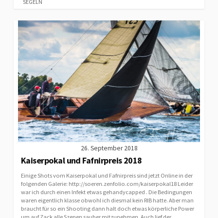
SEGELN
26. September 2018
Kaiserpokal und Fafnirpreis 2018
Einige Shots vom Kaiserpokal und Fafnirpreis sind jetzt Online in der
folgenden Galerie: http://soeren.zenfolio.com/kaiserpokal18 Leider
war ich durch einen Infekt etwas gehandycapped . Die Bedingungen
waren eigentlich klasse obwohl ich diesmal kein RIB hatte. Aber man
braucht für so ein Shooting dann halt doch etwas körperliche Power
um auf Zack alle Szenen sauber mitzunehmen. Auch lief der