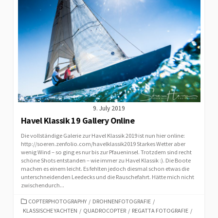
9. July 2019
Havel Klassik 19 Gallery Online
Die vollständige Galerie zur Havel Klassik 2019 ist nun hier online:
http://soeren.zenfolio.com/havelklassik2019 Starkes Wetter aber
wenig Wind – so ging es nur bis zur Pfaueninsel. Trotzdem sind recht
schöne Shots entstanden – wie immer zu Havel Klassik :). Die Boote
machen es einem leicht. Es fehlten jedoch diesmal schon etwas die
unterschneidenden Leedecks und die Rauschefahrt. Hätte mich nicht
zwischendurch...
CATEGORIES
COPTERPHOTOGRAPHY
/
DROHNENFOTOGRAFIE
/
KLASSISCHE YACHTEN
/
QUADROCOPTER
/
REGATTA FOTOGRAFIE
/