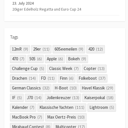
23. July 2024
20iger Edelholz Regatta und Euro Cup 24
Tags
12mR
29er
60Seemeilen
420
(9)
(11)
(9)
(12)
470
505
Apple
Bokeh
(7)
(6)
(6)
(9)
Challenge Cup
Classic Week
Copter
(5)
(7)
(13)
Drachen
FD
Finn
Folkeboot
(14)
(11)
(6)
(37)
German Classics
H-Boot
Havel Klassik
(32)
(10)
(29)
IF
J70
Jollenkreuzer
Kaiserpokal
(5)
(14)
(13)
(18)
Kalender
Klassische Yachten
Lightroom
(7)
(111)
(5)
MacBook Pro
Max Oertz-Preis
(7)
(10)
Mirabaud Contest
Multicopter
(8)
(17)