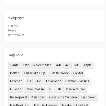
Webpages
Gallery
Home
Impressum
Tag Cloud
12mR
29er
60Seemeilen
420
470
505
Apple
Bokeh
Challenge Cup
Classic Week
Copter
Drachen
FD
Finn
Folkeboot
German Classics
H-Boot
Havel Klassik
IF
J70
Jollenkreuzer
Kaiserpokal
Kalender
Klassische Yachten
Lightroom
MacBook Pro
Max Oertz-Preis
Mirabaud Contest