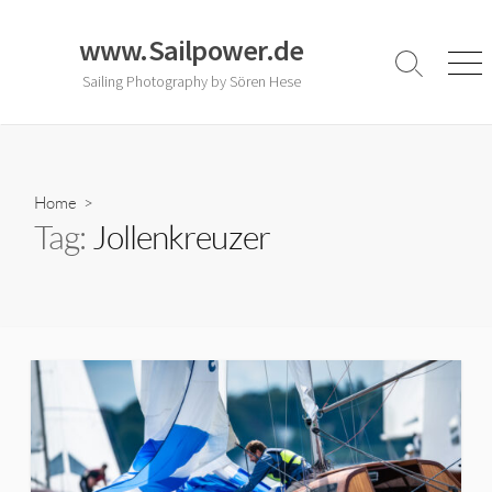
Skip
to
www.Sailpower.de
content
Search
Men
Sailing Photography by Sören Hese
Toggle
Home
>
Tag:
Jollenkreuzer