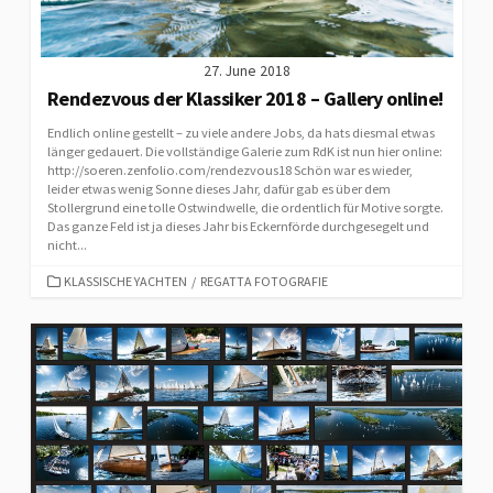
27. June 2018
Rendezvous der Klassiker 2018 – Gallery online!
Endlich online gestellt – zu viele andere Jobs, da hats diesmal etwas
länger gedauert. Die vollständige Galerie zum RdK ist nun hier online:
http://soeren.zenfolio.com/rendezvous18 Schön war es wieder,
leider etwas wenig Sonne dieses Jahr, dafür gab es über dem
Stollergrund eine tolle Ostwindwelle, die ordentlich für Motive sorgte.
Das ganze Feld ist ja dieses Jahr bis Eckernförde durchgesegelt und
nicht...
CATEGORIES
KLASSISCHE YACHTEN
/
REGATTA FOTOGRAFIE