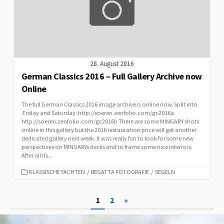
28. August 2016
German Classics 2016 – Full Gallery Archive now
Online
The full German Classics 2016 image archive is online now. Split into
Friday and Saturday: http://soeren.zenfolio.com/gc2016a
http://soeren.zenfolio.com/gc2016b There are some MINGARY shots
online in this gallery but the 2016 restauration price will get another
dedicated gallery next week. It was really fun to look for some new
perspectives on MINGARYs decks and to frame some nice interiors.
After all its...
CATEGORIES
KLASSISCHE YACHTEN
/
REGATTA FOTOGRAFIE
/
SEGELN
Posts
1
2
»
pagination