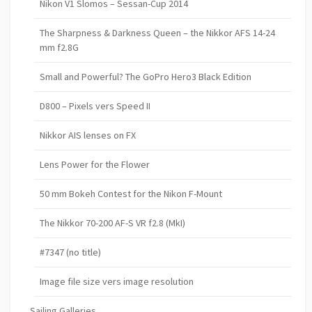
Nikon V1 Slomos – Sessan-Cup 2014
The Sharpness & Darkness Queen – the Nikkor AFS 14-24
mm f2.8G
Small and Powerful? The GoPro Hero3 Black Edition
D800 – Pixels vers Speed II
Nikkor AIS lenses on FX
Lens Power for the Flower
50 mm Bokeh Contest for the Nikon F-Mount
The Nikkor 70-200 AF-S VR f2.8 (MkI)
#7347 (no title)
Image file size vers image resolution
Sailing Galleries