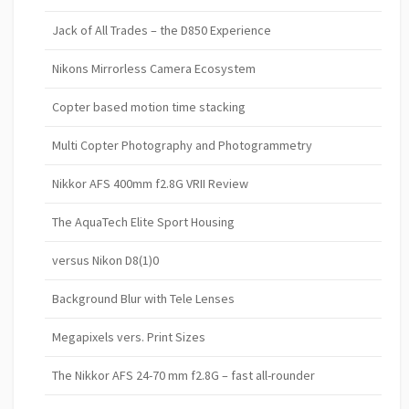
Jack of All Trades – the D850 Experience
Nikons Mirrorless Camera Ecosystem
Copter based motion time stacking
Multi Copter Photography and Photogrammetry
Nikkor AFS 400mm f2.8G VRII Review
The AquaTech Elite Sport Housing
versus Nikon D8(1)0
Background Blur with Tele Lenses
Megapixels vers. Print Sizes
The Nikkor AFS 24-70 mm f2.8G – fast all-rounder