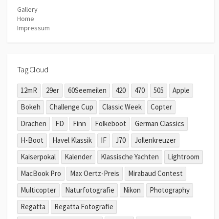
Gallery
Home
Impressum
Tag Cloud
12mR
29er
60Seemeilen
420
470
505
Apple
Bokeh
Challenge Cup
Classic Week
Copter
Drachen
FD
Finn
Folkeboot
German Classics
H-Boot
Havel Klassik
IF
J70
Jollenkreuzer
Kaiserpokal
Kalender
Klassische Yachten
Lightroom
MacBook Pro
Max Oertz-Preis
Mirabaud Contest
Multicopter
Naturfotografie
Nikon
Photography
Regatta
Regatta Fotografie