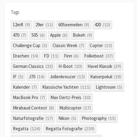
Tags
12mR
29er
60Seemeilen
420
(9)
(11)
(9)
(12)
470
505
Apple
Bokeh
(7)
(6)
(6)
(9)
Challenge Cup
Classic Week
Copter
(5)
(7)
(13)
Drachen
FD
Finn
Folkeboot
(14)
(11)
(6)
(37)
German Classics
H-Boot
Havel Klassik
(32)
(10)
(29)
IF
J70
Jollenkreuzer
Kaiserpokal
(5)
(14)
(13)
(18)
Kalender
Klassische Yachten
Lightroom
(7)
(111)
(5)
MacBook Pro
Max Oertz-Preis
(7)
(10)
Mirabaud Contest
Multicopter
(8)
(17)
Naturfotografie
Nikon
Photography
(17)
(5)
(15)
Regatta
Regatta Fotografie
(124)
(239)