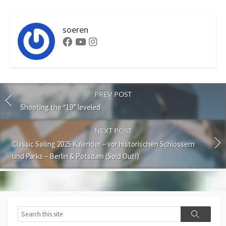
soeren
Facebook
Youtube
Instagram
PREV POST
Shooting the “19” leveled
NEXT POST
Classic Sailing 2025 Kalender – vor historischen Schlössern
und Parks – Berlin & Potsdam (Sold Out!)
Search
Search