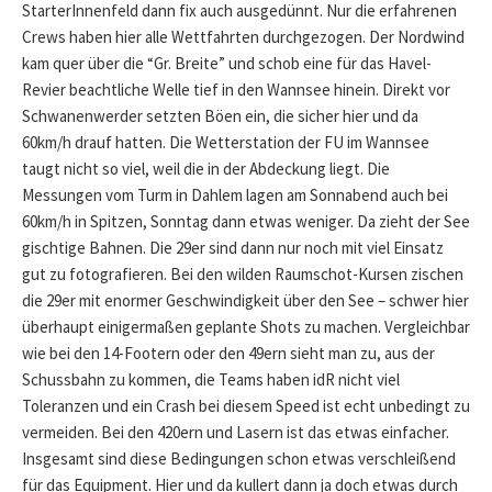
StarterInnenfeld dann fix auch ausgedünnt. Nur die erfahrenen
Crews haben hier alle Wettfahrten durchgezogen. Der Nordwind
kam quer über die “Gr. Breite” und schob eine für das Havel-
Revier beachtliche Welle tief in den Wannsee hinein. Direkt vor
Schwanenwerder setzten Böen ein, die sicher hier und da
60km/h drauf hatten. Die Wetterstation der FU im Wannsee
taugt nicht so viel, weil die in der Abdeckung liegt. Die
Messungen vom Turm in Dahlem lagen am Sonnabend auch bei
60km/h in Spitzen, Sonntag dann etwas weniger. Da zieht der See
gischtige Bahnen. Die 29er sind dann nur noch mit viel Einsatz
gut zu fotografieren. Bei den wilden Raumschot-Kursen zischen
die 29er mit enormer Geschwindigkeit über den See – schwer hier
überhaupt einigermaßen geplante Shots zu machen. Vergleichbar
wie bei den 14-Footern oder den 49ern sieht man zu, aus der
Schussbahn zu kommen, die Teams haben idR nicht viel
Toleranzen und ein Crash bei diesem Speed ist echt unbedingt zu
vermeiden. Bei den 420ern und Lasern ist das etwas einfacher.
Insgesamt sind diese Bedingungen schon etwas verschleißend
für das Equipment. Hier und da kullert dann ja doch etwas durch