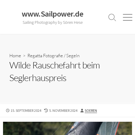
Skip
to
www.Sailpower.de
content
Search
Men
Sailing Photography by Sören Hese
Toggle
Home
>
Regatta Fotografie
/
Segeln
Wilde Rauschefahrt beim
Seglerhauspreis
PUBLISHED
LAST
AUTHOR
15. SEPTEMBER 2024
5. NOVEMBER 2024
SOEREN
DATE
MODIFIED
DATE