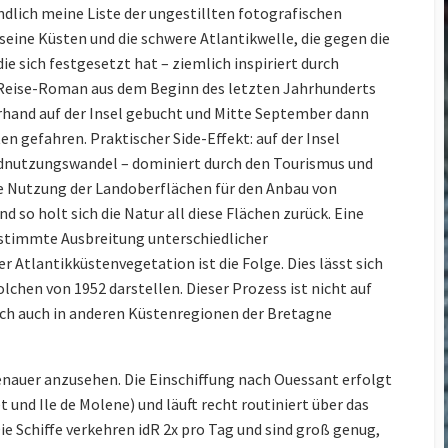
Adventure
Background Blur with Tele
ndlich meine Liste der ungestillten fotografischen
Lenses
eine Küsten und die schwere Atlantikwelle, die gegen die
Die EU
Drohnenverordnung in
die sich festgesetzt hat – ziemlich inspiriert durch
The Cream Machine – The
2021
Nikkor AF-D 85mm f1.4
eise-Roman aus dem Beginn des letzten Jahrhunderts
erhand auf der Insel gebucht und Mitte September dann
Capture One & Lightroom
50 mm Bokeh Contest for
Classic
n gefahren. Praktischer Side-Effekt: auf der Insel
the Nikon F-Mount
Landnutzungswandel – dominiert durch den Tourismus und
Yacht & Regatta Fotografie
Background Blur with Tele
ie Nutzung der Landoberflächen für den Anbau von
Lenses
On-Speculation Shootings
so holt sich die Natur all diese Flächen zurück. Eine
– a 2019 Review
The Nikkor 70-200 AF-S
stimmte Ausbreitung unterschiedlicher
VR f2.8 (MkI)
Atlantikküstenvegetation ist die Folge. Dies lässt sich
Copter based motion time
stacking
Lens Power for the Flower
lchen von 1952 darstellen. Dieser Prozess ist nicht auf
sich auch in anderen Küstenregionen der Bretagne
The AquaTech Elite Sport
Nikkor AIS lenses on FX
Housing
Multi Copter Photography
enauer anzusehen. Die Einschiffung nach Ouessant erfolgt
and Photogrammetry
 und Ile de Molene) und läuft recht routiniert über das
e Schiffe verkehren idR 2x pro Tag und sind groß genug,
Nikon V1 Slomos – Sessan-