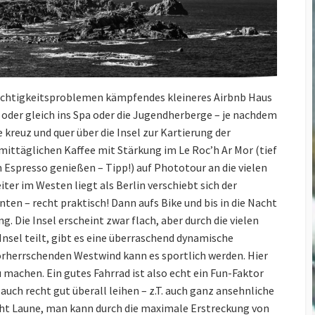
euchtigkeitsproblemen kämpfendes kleineres Airbnb Haus
oder gleich ins Spa oder die Jugendherberge – je nachdem
e kreuz und quer über die Insel zur Kartierung der
ittäglichen Kaffee mit Stärkung im Le Roc’h Ar Mor (tief
Espresso genießen – Tipp!) auf Phototour an die vielen
iter im Westen liegt als Berlin verschiebt sich der
en – recht praktisch! Dann aufs Bike und bis in die Nacht
. Die Insel erscheint zwar flach, aber durch die vielen
Insel teilt, gibt es eine überraschend dynamische
errschenden Westwind kann es sportlich werden. Hier
 machen. Ein gutes Fahrrad ist also echt ein Fun-Faktor
s auch recht gut überall leihen – z.T. auch ganz ansehnliche
macht Laune, man kann durch die maximale Erstreckung von