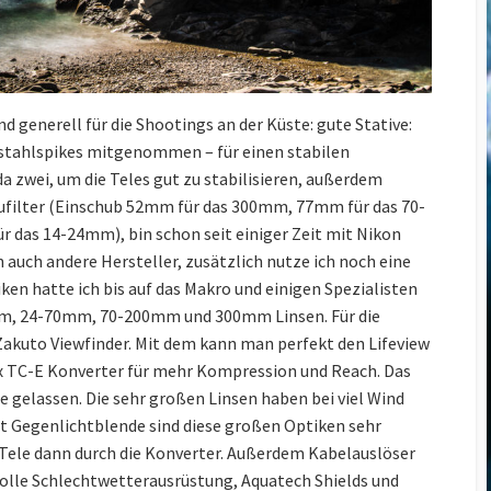
d generell für die Shootings an der Küste: gute Stative:
lstahlspikes mitgenommen – für einen stabilen
da zwei, um die Teles gut zu stabilisieren, außerdem
aufilter (Einschub 52mm für das 300mm, 77mm für das 70-
r das 14-24mm), bin schon seit einiger Zeit mit Nikon
auch andere Hersteller, zusätzlich nutze ich noch eine
ken hatte ich bis auf das Makro und einigen Spezialisten
mm, 24-70mm, 70-200mm und 300mm Linsen. Für die
akuto Viewfinder. Mit dem kann man perfekt den Lifeview
 2x TC-E Konverter für mehr Kompression und Reach. Das
 gelassen. Die sehr großen Linsen haben bei viel Wind
t Gegenlichtblende sind diese großen Optiken sehr
Tele dann durch die Konverter. Außerdem Kabelauslöser
 volle Schlechtwetterausrüstung, Aquatech Shields und