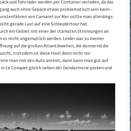
Cup 2014
äck und Fahrräder werden per Container verladen, da das
ngang auch ohne Gepäck etwas problematisch sein kann –
Small and Powerful? The
uristenfähren von Camaret sur Mer sollte man allerdings
GoPro Hero3 Black
Edition
cht gerade Lust auf eine Schleudertour hat.
urch ein Gebiet mit einer der stärksten Strömungen an
D800 – Pixels vers Speed
n es recht ungemütlich werden. Leider war zu meiner
II
offnung auf die großen Atlantikwellen, die donnernd die
Megapixels vers. Print
scht, trotzdem ist diese Insel dann nicht nur
Sizes
. Wenn man mit den Auto anreist, dann kann man gut auf
 in Le Conquet gleich neben der Gendarmerie parken und