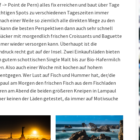
f -> Point de Pern) alles fix erreichen und baut über Tage
ichtigen Spots zu verschiedenen Tageszeiten immer
ach einer Weile so ziemlich alle direkten Wege zu den
 kann die besten Perspektiven dann auch sehr schnell
 Bäcker mit morgendlich frischen Croissants und Baguette
mmer wieder versorgen kann. Überhaupt ist die
ruck recht gut auf der Insel. Zwei Einkaufsläden bieten
on gutem schottischen Single Malt bis zur Bio-Hafermilch
n. Also auch einer Woche mit kochen auf hohem
 entgegen. Wer Lust auf Fisch und Hummer hat, der/die
paul am Morgen den frischen Fisch aus dem Fischladen
ren am Abend die beiden größeren Kneipen in Lampaul
aber keinen der Läden getestet, da immer auf Motivsuche