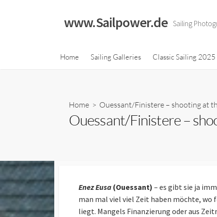
Skip
to
www.Sailpower.de
Sailing Photog
content
Classic Sailing 2023
Home
Sailing Galleries
Classic Sailing 2025
Calendar
Classic Sailing 2021
Calendar
Home
> Ouessant/Finistere – shooting at th
Classic Sailing 2019
Ouessant/Finistere – shoo
Calendar
Classic Sailing 2018
Calendar
Enez Eusa
(Ouessant)
– es gibt sie ja imm
man mal viel viel Zeit haben möchte, wo f
liegt. Mangels Finanzierung oder aus Zei