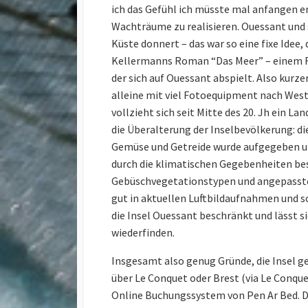
ich das Gefühl ich müsste mal anfangen e
Wachträume zu realisieren. Ouessant und s
Küste donnert – das war so eine fixe Idee, 
Kellermanns Roman “Das Meer” – einem R
der sich auf Ouessant abspielt. Also kurz
alleine mit viel Fotoequipment nach Weste
vollzieht sich seit Mitte des 20. Jh ein 
die Überalterung der Inselbevölkerung: d
Gemüse und Getreide wurde aufgegeben und 
durch die klimatischen Gegebenheiten be
Gebüschvegetationstypen und angepasster 
gut in aktuellen Luftbildaufnahmen und so
die Insel Ouessant beschränkt und lässt 
wiederfinden.
Insgesamt also genug Gründe, die Insel g
über Le Conquet oder Brest (via Le Conquet
Online Buchungssystem von Pen Ar Bed. Di