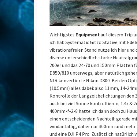
Wichtigstes
Equipment
auf diesem Trip un
ich hab Systematic Gitzo Stative mit Ede
vibrationsfreien Stand nutze ich hier und 
diverse unterschiedlich starke Neutralgr
200er und das 24-70 und 150mm Platten fü
D850/810 unterwegs, aber natürlich gehen 
NIR konvertierte Nikon D800. Bei den Opti
(10.5mm) alles dabei: also 11mm, 14-24
Kontrolle der Langzeitbelichtungen den Z
auch bei viel Sonne kontrollieren, 1.4x &
400mm-f-2-8 hatte ich dann doch zu Hause
einen entscheidenden Nachteil: gerade mi
windanfällig, daher nur 300mm und mehr 
und eine DJI P4 Pro. Zusätzlich natürlich