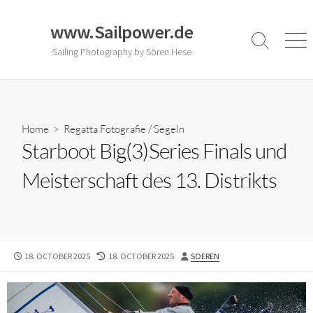
Skip
to
www.Sailpower.de
content
Search
Men
Sailing Photography by Sören Hese
Toggle
Home
>
Regatta Fotografie
/
Segeln
Starboot Big(3)Series Finals und
Meisterschaft des 13. Distrikts
PUBLISHED
LAST
AUTHOR
18. OCTOBER 2025
18. OCTOBER 2025
SOEREN
DATE
MODIFIED
DATE