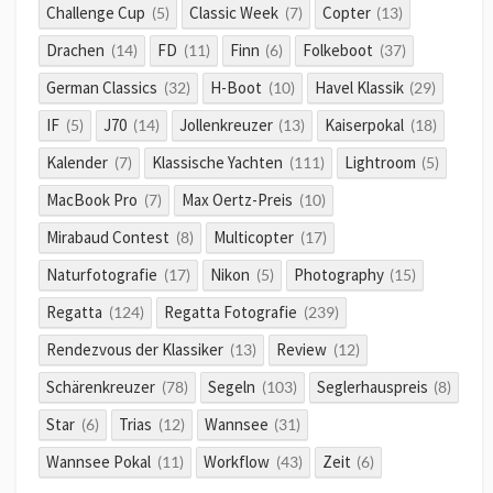
Challenge Cup
Classic Week
Copter
(5)
(7)
(13)
Drachen
FD
Finn
Folkeboot
(14)
(11)
(6)
(37)
German Classics
H-Boot
Havel Klassik
(32)
(10)
(29)
IF
J70
Jollenkreuzer
Kaiserpokal
(5)
(14)
(13)
(18)
Kalender
Klassische Yachten
Lightroom
(7)
(111)
(5)
MacBook Pro
Max Oertz-Preis
(7)
(10)
Mirabaud Contest
Multicopter
(8)
(17)
Naturfotografie
Nikon
Photography
(17)
(5)
(15)
Regatta
Regatta Fotografie
(124)
(239)
Rendezvous der Klassiker
Review
(13)
(12)
Schärenkreuzer
Segeln
Seglerhauspreis
(78)
(103)
(8)
Star
Trias
Wannsee
(6)
(12)
(31)
Wannsee Pokal
Workflow
Zeit
(11)
(43)
(6)