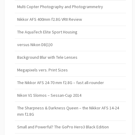
Multi Copter Photography and Photogrammetry
Nikkor AFS 400mm f2.8G VRII Review
The AquaTech Elite Sport Housing
versus Nikon D8(1)0
Background Blur with Tele Lenses
Megapixels vers. Print Sizes
The Nikkor AFS 24-70 mm f2.8G – fast all-rounder
Nikon V1 Slomos – Sessan-Cup 2014
The Sharpness & Darkness Queen – the Nikkor AFS 14-24
mm f2.8G
Small and Powerful? The GoPro Hero3 Black Edition