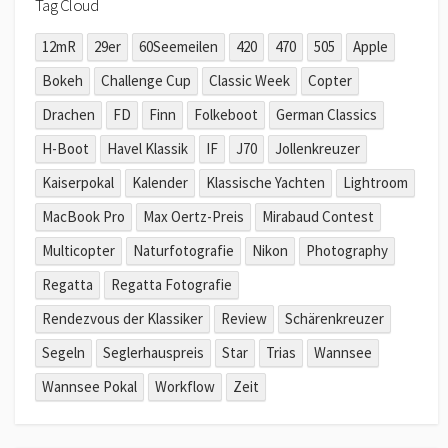
Tag Cloud
12mR
29er
60Seemeilen
420
470
505
Apple
Bokeh
Challenge Cup
Classic Week
Copter
Drachen
FD
Finn
Folkeboot
German Classics
H-Boot
Havel Klassik
IF
J70
Jollenkreuzer
Kaiserpokal
Kalender
Klassische Yachten
Lightroom
MacBook Pro
Max Oertz-Preis
Mirabaud Contest
Multicopter
Naturfotografie
Nikon
Photography
Regatta
Regatta Fotografie
Rendezvous der Klassiker
Review
Schärenkreuzer
Segeln
Seglerhauspreis
Star
Trias
Wannsee
Wannsee Pokal
Workflow
Zeit