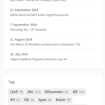
und Parks – Berlin & Potsdam (Sold Out!)
15. September 2024
Wilde Rauschefahrt beim Seglerhauspreis
7. September 2024
Shooting the “19” leveled
11. August 2024
The Nikon Z8 Workhorse Experience (Updated ’25)
23. July 2024
20iger Edelholz Regatta und Euro Cup 24
Tags
12mR
29er
60Seemeilen
420
(9)
(11)
(9)
(12)
470
505
Apple
Bokeh
(7)
(6)
(6)
(9)