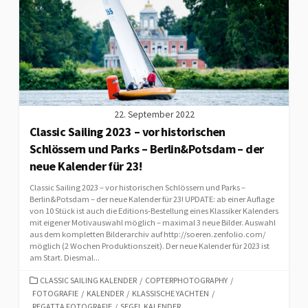
22. September 2022
Classic Sailing 2023 – vor historischen
Schlössern und Parks – Berlin&Potsdam – der
neue Kalender für 23!
Classic Sailing 2023 – vor historischen Schlössern und Parks –
Berlin&Potsdam – der neue Kalender für 23! UPDATE: ab einer Auflage
von 10 Stück ist auch die Editions-Bestellung eines Klassiker Kalenders
mit eigener Motivauswahl möglich – maximal 3 neue Bilder. Auswahl
aus dem kompletten Bilderarchiv auf http://soeren.zenfolio.com/
möglich (2 Wochen Produktionszeit). Der neue Kalender für 2023 ist
am Start. Diesmal...
CATEGORIES
CLASSIC SAILING KALENDER
/
COPTERPHOTOGRAPHY
/
FOTOGRAFIE
/
KALENDER
/
KLASSISCHE YACHTEN
/
REGATTA FOTOGRAFIE
/
SEGEL KALENDER