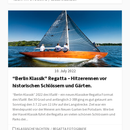
10. July 2022
“Berlin Klassik” Regatta – Hitzerennen vor
historischen Schlössern und Gärten.
“Berlin Klassik” 2022 des VSaW – ein neues Klassiker Regatta Format
des VSaW. Bei 30 Grad und anfänglich 2-3Bf ging es gut gelaunt am
Sonntag den 3.7.22 um 11 Uhr auf die Langstrecke. Ziel war ein
Wendepunkt vor der Meierei am Neuen Garten bei Potsdam. Wie bei
der Havel Klassik führt die Regatta an vielen schönen Schlössern und
Parks der...
CATEGORIES
KLASSISCHE YACHTEN
/
REGATTA FOTOGRAFIE