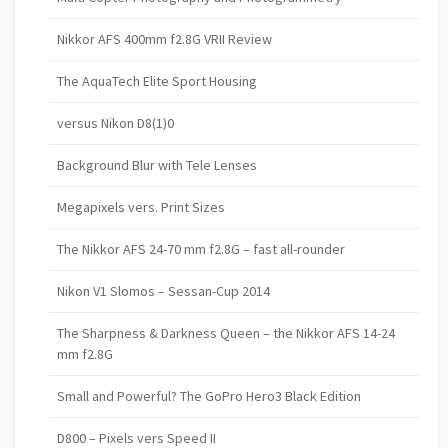
Nikkor AFS 400mm f2.8G VRII Review
The AquaTech Elite Sport Housing
versus Nikon D8(1)0
Background Blur with Tele Lenses
Megapixels vers. Print Sizes
The Nikkor AFS 24-70 mm f2.8G – fast all-rounder
Nikon V1 Slomos – Sessan-Cup 2014
The Sharpness & Darkness Queen – the Nikkor AFS 14-24
mm f2.8G
Small and Powerful? The GoPro Hero3 Black Edition
D800 – Pixels vers Speed II