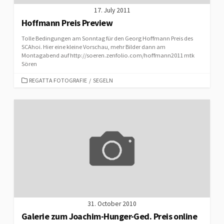
17. July 2011
Hoffmann Preis Preview
Tolle Bedingungen am Sonntag für den Georg Hoffmann Preis des
SCAhoi. Hier eine kleine Vorschau, mehr Bilder dann am
Montagabend auf http://soeren.zenfolio.com/hoffmann2011 mtk
Sören
CATEGORIES
REGATTA FOTOGRAFIE
/
SEGELN
31. October 2010
Galerie zum Joachim-Hunger-Ged. Preis online