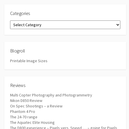
Categories
Categories
Blogroll
Printable Image Sizes
Reviews
Multi Copter Photography and Photogrammetry
Nikon D850 Review
On Spec Shootings – a Review
Phantom 4 Pro
The 24-70 range
The Aquatec Elite Housing
The D800 experience – Pixels vers. Speed … – going for Pixels