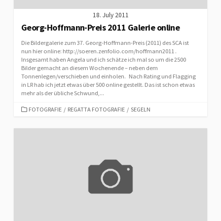
18. July 2011
Georg-Hoffmann-Preis 2011 Galerie online
Die Bildergalerie zum 37. Georg-Hoffmann-Preis (2011) des SCA ist
nun hier online: http://soeren.zenfolio.com/hoffmann2011 .
Insgesamt haben Angela und ich schätze ich mal so um die 2500
Bilder gemacht an diesem Wochenende – neben dem
Tonnenlegen/verschieben und einholen. Nach Rating und Flagging
in LR hab ich jetzt etwas über 500 online gestellt. Das ist schon etwas
mehr als der übliche Schwund,...
CATEGORIES
FOTOGRAFIE
/
REGATTA FOTOGRAFIE
/
SEGELN