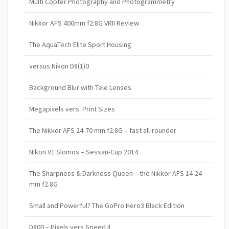
Multi Copter Photography and Photogrammetry
Nikkor AFS 400mm f2.8G VRII Review
The AquaTech Elite Sport Housing
versus Nikon D8(1)0
Background Blur with Tele Lenses
Megapixels vers. Print Sizes
The Nikkor AFS 24-70 mm f2.8G – fast all-rounder
Nikon V1 Slomos – Sessan-Cup 2014
The Sharpness & Darkness Queen – the Nikkor AFS 14-24
mm f2.8G
Small and Powerful? The GoPro Hero3 Black Edition
D800 – Pixels vers Speed II