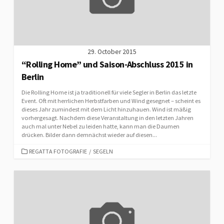
29. October 2015
“Rolling Home” und Saison-Abschluss 2015 in
Berlin
Die Rolling Home ist ja traditionell für viele Segler in Berlin das letzte
Event. Oft mit herrlichen Herbstfarben und Wind gesegnet – scheint es
dieses Jahr zumindest mit dem Licht hinzuhauen. Wind ist mäßig
vorhergesagt. Nachdem diese Veranstaltung in den letzten Jahren
auch mal unter Nebel zu leiden hatte, kann man die Daumen
drücken. Bilder dann demnächst wieder auf diesen...
CATEGORIES
REGATTA FOTOGRAFIE
/
SEGELN