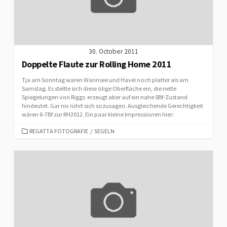
30. October 2011
Doppelte Flaute zur Rolling Home 2011
Tja am Sonntag waren Wannsee und Havel noch platter als am
Samstag. Es stellte sich diese ölige Oberfläche ein, die nette
Spiegelungen von Riggs erzeugt aber auf ein nahe 0Bf-Zustand
hindeutet. Gar nix rührt sich sozusagen. Ausgleichende Gerechtigkeit
wären 6-7Bf zur RH2012. Ein paar kleine Impressionen hier:
CATEGORIES
REGATTA FOTOGRAFIE
/
SEGELN