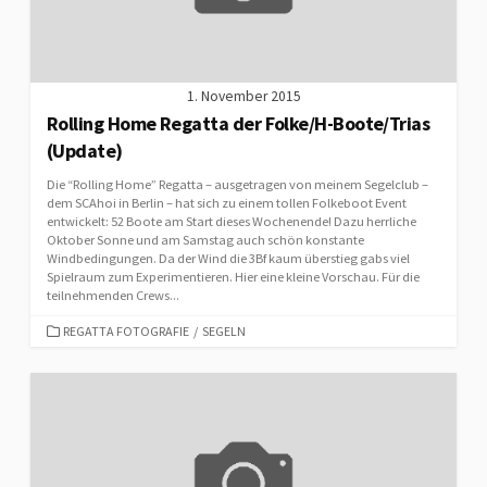
1. November 2015
Rolling Home Regatta der Folke/H-Boote/Trias
(Update)
Die “Rolling Home” Regatta – ausgetragen von meinem Segelclub –
dem SCAhoi in Berlin – hat sich zu einem tollen Folkeboot Event
entwickelt: 52 Boote am Start dieses Wochenende! Dazu herrliche
Oktober Sonne und am Samstag auch schön konstante
Windbedingungen. Da der Wind die 3Bf kaum überstieg gabs viel
Spielraum zum Experimentieren. Hier eine kleine Vorschau. Für die
teilnehmenden Crews...
CATEGORIES
REGATTA FOTOGRAFIE
/
SEGELN