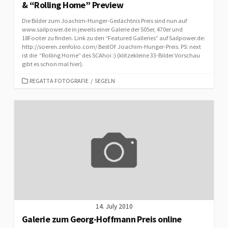
& “Rolling Home” Preview
Die Bilder zum Joachim-Hunger-Gedächtnis Preis sind nun auf
www.sailpower.de in jeweils einer Galerie der 505er, 470er und
18Footer zu finden. Link zu den “Featured Galleries” auf Sailpower.de:
http://soeren.zenfolio.com/ BestOf Joachim-Hunger-Preis. PS: next
ist die “Rolling Home” des SCAhoi :) (klitzekleine 33-Bilder Vorschau
gibt es schon mal hier).
CATEGORIES
REGATTA FOTOGRAFIE
/
SEGELN
14. July 2010
Galerie zum Georg-Hoffmann Preis online