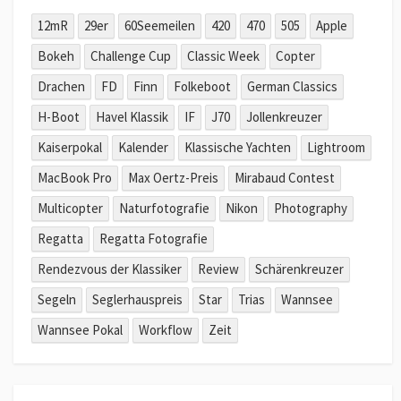
12mR
29er
60Seemeilen
420
470
505
Apple
Bokeh
Challenge Cup
Classic Week
Copter
Drachen
FD
Finn
Folkeboot
German Classics
H-Boot
Havel Klassik
IF
J70
Jollenkreuzer
Kaiserpokal
Kalender
Klassische Yachten
Lightroom
MacBook Pro
Max Oertz-Preis
Mirabaud Contest
Multicopter
Naturfotografie
Nikon
Photography
Regatta
Regatta Fotografie
Rendezvous der Klassiker
Review
Schärenkreuzer
Segeln
Seglerhauspreis
Star
Trias
Wannsee
Wannsee Pokal
Workflow
Zeit