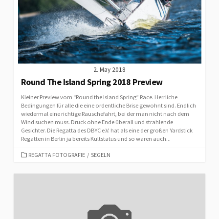
2. May 2018
Round The Island Spring 2018 Preview
Kleiner Preview vom “Round the Island Spring” Race. Herrliche
Bedingungen für alle die eine ordentliche Brise gewohnt sind. Endlich
wiedermal eine richtige Rauschefahrt, bei der man nicht nach dem
Wind suchen muss. Druck ohne Ende überall und strahlende
Gesichter. Die Regatta des DBYC e.V. hat als eine der großen Yardstick
Regatten in Berlin ja bereits Kultstatus und so waren auch...
CATEGORIES
REGATTA FOTOGRAFIE
/
SEGELN