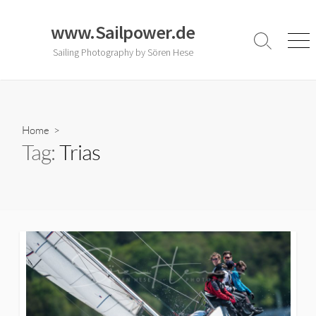
Skip
to
www.Sailpower.de
content
Search
Men
Sailing Photography by Sören Hese
Toggle
Home
>
Tag:
Trias