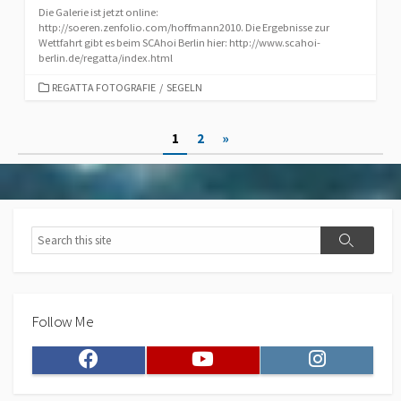
Die Galerie ist jetzt online:
http://soeren.zenfolio.com/hoffmann2010. Die Ergebnisse zur
Wettfahrt gibt es beim SCAhoi Berlin hier: http://www.scahoi-
berlin.de/regatta/index.html
CATEGORIES
REGATTA FOTOGRAFIE
/
SEGELN
Posts
1
2
»
pagination
Search
Search
Follow Me
Facebook
Youtube
Instagram