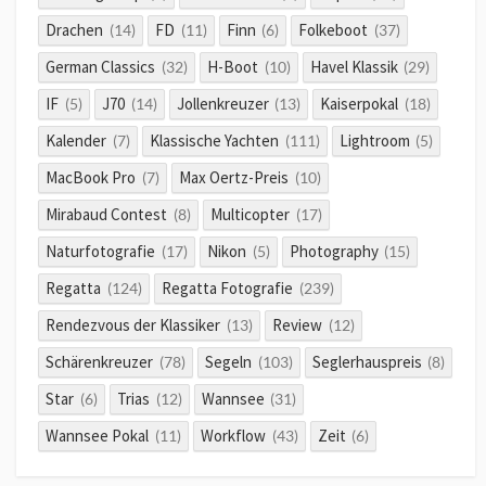
Drachen
FD
Finn
Folkeboot
(14)
(11)
(6)
(37)
German Classics
H-Boot
Havel Klassik
(32)
(10)
(29)
IF
J70
Jollenkreuzer
Kaiserpokal
(5)
(14)
(13)
(18)
Kalender
Klassische Yachten
Lightroom
(7)
(111)
(5)
MacBook Pro
Max Oertz-Preis
(7)
(10)
Mirabaud Contest
Multicopter
(8)
(17)
Naturfotografie
Nikon
Photography
(17)
(5)
(15)
Regatta
Regatta Fotografie
(124)
(239)
Rendezvous der Klassiker
Review
(13)
(12)
Schärenkreuzer
Segeln
Seglerhauspreis
(78)
(103)
(8)
Star
Trias
Wannsee
(6)
(12)
(31)
Wannsee Pokal
Workflow
Zeit
(11)
(43)
(6)