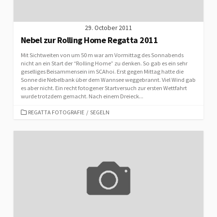
29. October 2011
Nebel zur Rolling Home Regatta 2011
Mit Sichtweiten von um 50 m war am Vormittag des Sonnabends
nicht an ein Start der “Rolling Home” zu denken. So gab es ein sehr
geselliges Beisammensein im SCAhoi. Erst gegen Mittag hatte die
Sonne die Nebelbank über dem Wannsee weggebrannt. Viel Wind gab
es aber nicht. Ein recht fotogener Startversuch zur ersten Wettfahrt
wurde trotzdem gemacht. Nach einem Dreieck...
CATEGORIES
REGATTA FOTOGRAFIE
/
SEGELN