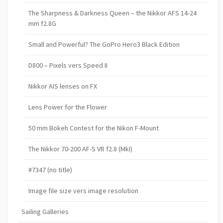
The Sharpness & Darkness Queen – the Nikkor AFS 14-24
mm f2.8G
Small and Powerful? The GoPro Hero3 Black Edition
D800 – Pixels vers Speed II
Nikkor AIS lenses on FX
Lens Power for the Flower
50 mm Bokeh Contest for the Nikon F-Mount
The Nikkor 70-200 AF-S VR f2.8 (MkI)
#7347 (no title)
Image file size vers image resolution
Sailing Galleries