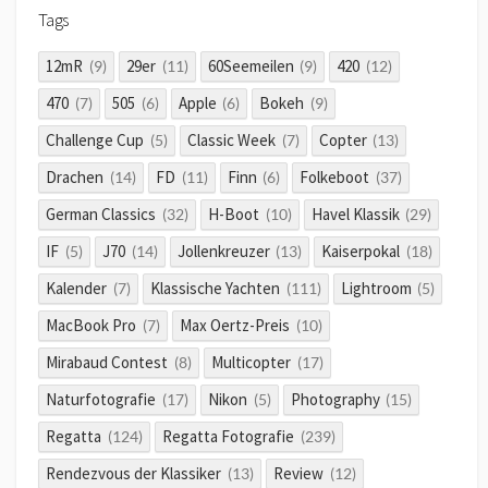
Tags
12mR
29er
60Seemeilen
420
(9)
(11)
(9)
(12)
470
505
Apple
Bokeh
(7)
(6)
(6)
(9)
Challenge Cup
Classic Week
Copter
(5)
(7)
(13)
Drachen
FD
Finn
Folkeboot
(14)
(11)
(6)
(37)
German Classics
H-Boot
Havel Klassik
(32)
(10)
(29)
IF
J70
Jollenkreuzer
Kaiserpokal
(5)
(14)
(13)
(18)
Kalender
Klassische Yachten
Lightroom
(7)
(111)
(5)
MacBook Pro
Max Oertz-Preis
(7)
(10)
Mirabaud Contest
Multicopter
(8)
(17)
Naturfotografie
Nikon
Photography
(17)
(5)
(15)
Regatta
Regatta Fotografie
(124)
(239)
Rendezvous der Klassiker
Review
(13)
(12)