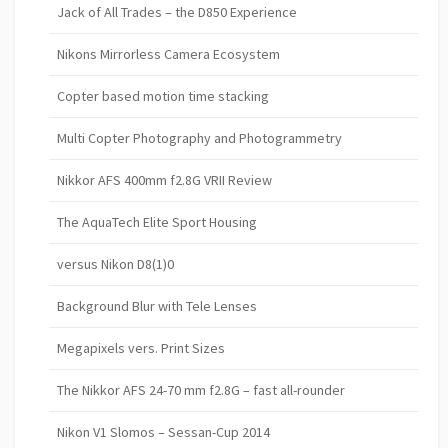
Jack of All Trades – the D850 Experience
Nikons Mirrorless Camera Ecosystem
Copter based motion time stacking
Multi Copter Photography and Photogrammetry
Nikkor AFS 400mm f2.8G VRII Review
The AquaTech Elite Sport Housing
versus Nikon D8(1)0
Background Blur with Tele Lenses
Megapixels vers. Print Sizes
The Nikkor AFS 24-70 mm f2.8G – fast all-rounder
Nikon V1 Slomos – Sessan-Cup 2014