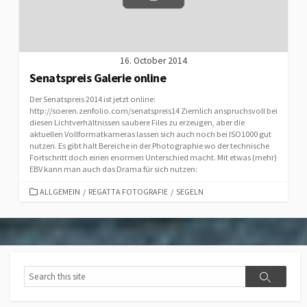
16. October 2014
Senatspreis Galerie online
Der Senatspreis 2014 ist jetzt online:
http://soeren.zenfolio.com/senatspreis14 Ziemlich anspruchsvoll bei
diesen Lichtverhältnissen saubere Files zu erzeugen, aber die
aktuellen Vollformatkameras lassen sich auch noch bei ISO1000 gut
nutzen. Es gibt halt Bereiche in der Photographie wo der technische
Fortschritt doch einen enormen Unterschied macht. Mit etwas (mehr)
EBV kann man auch das Drama für sich nutzen:
CATEGORIES
ALLGEMEIN
/
REGATTA FOTOGRAFIE
/
SEGELN
Search
Search