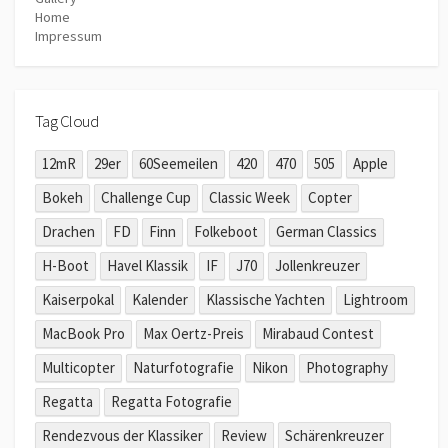
Home
Impressum
Tag Cloud
12mR
29er
60Seemeilen
420
470
505
Apple
Bokeh
Challenge Cup
Classic Week
Copter
Drachen
FD
Finn
Folkeboot
German Classics
H-Boot
Havel Klassik
IF
J70
Jollenkreuzer
Kaiserpokal
Kalender
Klassische Yachten
Lightroom
MacBook Pro
Max Oertz-Preis
Mirabaud Contest
Multicopter
Naturfotografie
Nikon
Photography
Regatta
Regatta Fotografie
Rendezvous der Klassiker
Review
Schärenkreuzer