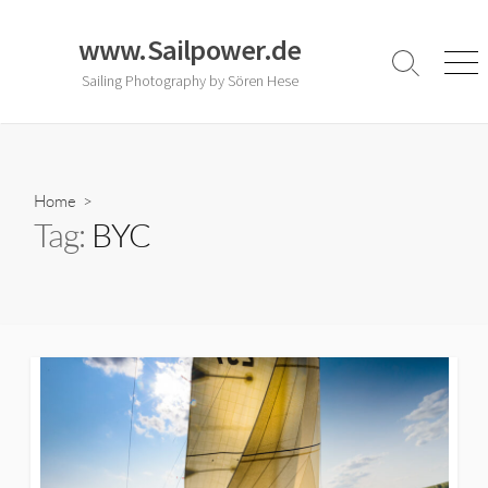
Skip
to
www.Sailpower.de
content
Search
Men
Sailing Photography by Sören Hese
Toggle
Home
>
Tag:
BYC