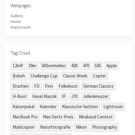
Webpages
Gallery
Home
Impressum
Tag Cloud
12mR
29er
60Seemeilen
420
470
505
Apple
Bokeh
Challenge Cup
Classic Week
Copter
Drachen
FD
Finn
Folkeboot
German Classics
H-Boot
Havel Klassik
IF
J70
Jollenkreuzer
Kaiserpokal
Kalender
Klassische Yachten
Lightroom
MacBook Pro
Max Oertz-Preis
Mirabaud Contest
Multicopter
Naturfotografie
Nikon
Photography