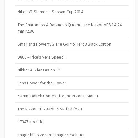
Nikon V1 Slomos – Sessan-Cup 2014
The Sharpness & Darkness Queen – the Nikkor AFS 14-24
mm f2.8G
Small and Powerful? The GoPro Hero3 Black Edition
D800 – Pixels vers Speed II
Nikkor AIS lenses on FX
Lens Power for the Flower
50 mm Bokeh Contest for the Nikon F-Mount
The Nikkor 70-200 AF-S VR f2.8 (MkI)
#7347 (no title)
Image file size vers image resolution