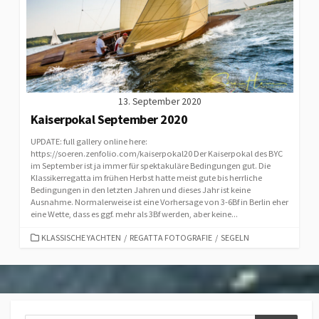
13. September 2020
Kaiserpokal September 2020
UPDATE: full gallery online here:
https://soeren.zenfolio.com/kaiserpokal20 Der Kaiserpokal des BYC
im September ist ja immer für spektakuläre Bedingungen gut. Die
Klassikerregatta im frühen Herbst hatte meist gute bis herrliche
Bedingungen in den letzten Jahren und dieses Jahr ist keine
Ausnahme. Normalerweise ist eine Vorhersage von 3-6Bf in Berlin eher
eine Wette, dass es ggf. mehr als 3Bf werden, aber keine...
CATEGORIES
KLASSISCHE YACHTEN
/
REGATTA FOTOGRAFIE
/
SEGELN