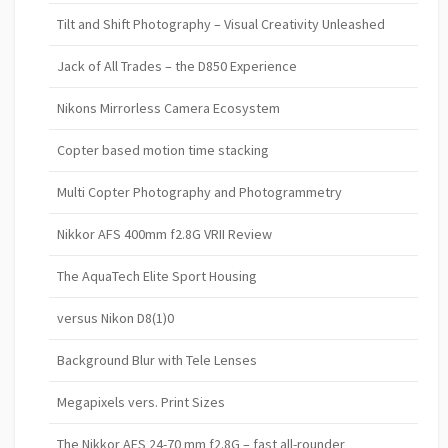
Tilt and Shift Photography – Visual Creativity Unleashed
Jack of All Trades – the D850 Experience
Nikons Mirrorless Camera Ecosystem
Copter based motion time stacking
Multi Copter Photography and Photogrammetry
Nikkor AFS 400mm f2.8G VRII Review
The AquaTech Elite Sport Housing
versus Nikon D8(1)0
Background Blur with Tele Lenses
Megapixels vers. Print Sizes
The Nikkor AFS 24-70 mm f2.8G – fast all-rounder