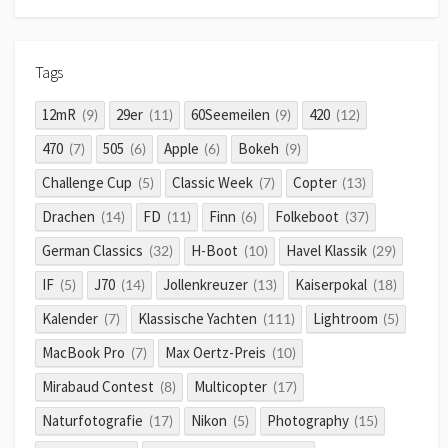
Tags
12mR
29er
60Seemeilen
420
(9)
(11)
(9)
(12)
470
505
Apple
Bokeh
(7)
(6)
(6)
(9)
Challenge Cup
Classic Week
Copter
(5)
(7)
(13)
Drachen
FD
Finn
Folkeboot
(14)
(11)
(6)
(37)
German Classics
H-Boot
Havel Klassik
(32)
(10)
(29)
IF
J70
Jollenkreuzer
Kaiserpokal
(5)
(14)
(13)
(18)
Kalender
Klassische Yachten
Lightroom
(7)
(111)
(5)
MacBook Pro
Max Oertz-Preis
(7)
(10)
Mirabaud Contest
Multicopter
(8)
(17)
Naturfotografie
Nikon
Photography
(17)
(5)
(15)