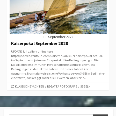
13. September 2020
Kaiserpokal September 2020
UPDATE: full gallery online here:
https://soeren.zenfolio.com/kaiserpokal20 Der Kaiserpokal des BYC
im September ist ja immer für spektakuläre Bedingungen gut. Die
Klassikerregatta im frühen Herbst hatte meist gute bis herrliche
Bedingungen in den letzten Jahren und dieses Jahr ist keine
Ausnahme. Normalerweise ist eine Vorhersage von 3-6Bf in Berlin eher
eine Wette, dass es ggf. mehr als 3Bf werden, aber keine...
CATEGORIES
KLASSISCHE YACHTEN
/
REGATTA FOTOGRAFIE
/
SEGELN