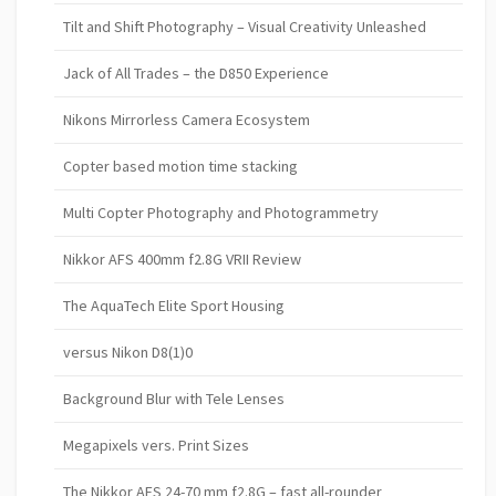
Tilt and Shift Photography – Visual Creativity Unleashed
Jack of All Trades – the D850 Experience
Nikons Mirrorless Camera Ecosystem
Copter based motion time stacking
Multi Copter Photography and Photogrammetry
Nikkor AFS 400mm f2.8G VRII Review
The AquaTech Elite Sport Housing
versus Nikon D8(1)0
Background Blur with Tele Lenses
Megapixels vers. Print Sizes
The Nikkor AFS 24-70 mm f2.8G – fast all-rounder