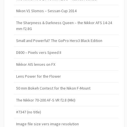
Nikon V1 Slomos – Sessan-Cup 2014
The Sharpness & Darkness Queen – the Nikkor AFS 14-24
mm f2.8G
Small and Powerful? The GoPro Hero3 Black Edition
D800 – Pixels vers Speed II
Nikkor AIS lenses on FX
Lens Power for the Flower
50 mm Bokeh Contest for the Nikon F-Mount
The Nikkor 70-200 AF-S VR f2.8 (MkI)
#7347 (no title)
Image file size vers image resolution