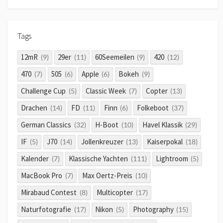
Tags
12mR
29er
60Seemeilen
420
(9)
(11)
(9)
(12)
470
505
Apple
Bokeh
(7)
(6)
(6)
(9)
Challenge Cup
Classic Week
Copter
(5)
(7)
(13)
Drachen
FD
Finn
Folkeboot
(14)
(11)
(6)
(37)
German Classics
H-Boot
Havel Klassik
(32)
(10)
(29)
IF
J70
Jollenkreuzer
Kaiserpokal
(5)
(14)
(13)
(18)
Kalender
Klassische Yachten
Lightroom
(7)
(111)
(5)
MacBook Pro
Max Oertz-Preis
(7)
(10)
Mirabaud Contest
Multicopter
(8)
(17)
Naturfotografie
Nikon
Photography
(17)
(5)
(15)