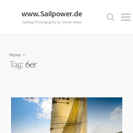
Skip
to
www.Sailpower.de
content
Search
Men
Sailing Photography by Sören Hese
Toggle
Home
>
Tag:
6er