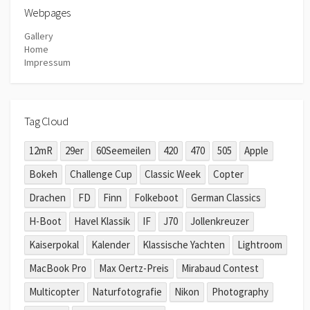
Webpages
Gallery
Home
Impressum
Tag Cloud
12mR
29er
60Seemeilen
420
470
505
Apple
Bokeh
Challenge Cup
Classic Week
Copter
Drachen
FD
Finn
Folkeboot
German Classics
H-Boot
Havel Klassik
IF
J70
Jollenkreuzer
Kaiserpokal
Kalender
Klassische Yachten
Lightroom
MacBook Pro
Max Oertz-Preis
Mirabaud Contest
Multicopter
Naturfotografie
Nikon
Photography