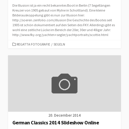
Die Illusion ist ja ein recht bekanntes Boot in Berlin (7 Segellängen
Kreuzer von 1905 gebaut von Mylne in Schottland). Eine kleine
Bilderauskoppelung gibt es nun zur Illusion hier:
http://soeren.zenfolio.com/illusion Die Geschichte des Bootes seit
1905 ist schön dokumentiert auf den Seiten des FKY. Allerdings gibt es
wohl eine zeitliche Lücke im Bereich der 20er, 30er und 40iger Jahr:
http://www.fky.org/yachten+segler/yachtportraits/scottie.html
CATEGORIES
REGATTA FOTOGRAFIE
/
SEGELN
20. December 2014
German Classics 2014 Slideshow Online