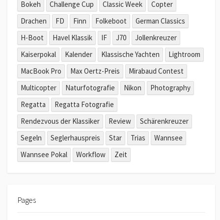
Bokeh
Challenge Cup
Classic Week
Copter
Drachen
FD
Finn
Folkeboot
German Classics
H-Boot
Havel Klassik
IF
J70
Jollenkreuzer
Kaiserpokal
Kalender
Klassische Yachten
Lightroom
MacBook Pro
Max Oertz-Preis
Mirabaud Contest
Multicopter
Naturfotografie
Nikon
Photography
Regatta
Regatta Fotografie
Rendezvous der Klassiker
Review
Schärenkreuzer
Segeln
Seglerhauspreis
Star
Trias
Wannsee
Wannsee Pokal
Workflow
Zeit
Pages