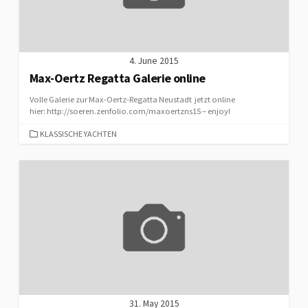
4. June 2015
Max-Oertz Regatta Galerie online
Volle Galerie zur Max-Oertz-Regatta Neustadt jetzt online
hier: http://soeren.zenfolio.com/maxoertzns15 – enjoy!
CATEGORIES
KLASSISCHE YACHTEN
31. May 2015