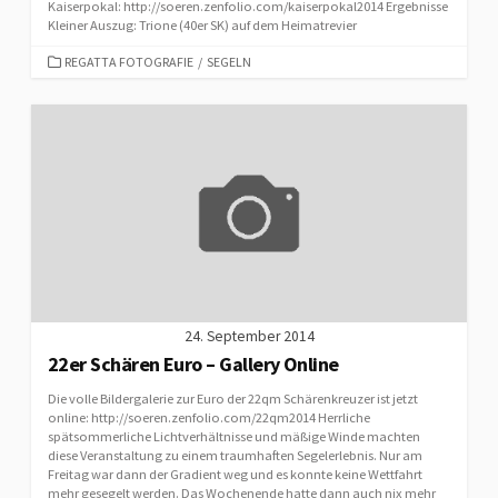
Kaiserpokal: http://soeren.zenfolio.com/kaiserpokal2014 Ergebnisse
Kleiner Auszug: Trione (40er SK) auf dem Heimatrevier
CATEGORIES
REGATTA FOTOGRAFIE
/
SEGELN
24. September 2014
22er Schären Euro – Gallery Online
Die volle Bildergalerie zur Euro der 22qm Schärenkreuzer ist jetzt
online: http://soeren.zenfolio.com/22qm2014 Herrliche
spätsommerliche Lichtverhältnisse und mäßige Winde machten
diese Veranstaltung zu einem traumhaften Segelerlebnis. Nur am
Freitag war dann der Gradient weg und es konnte keine Wettfahrt
mehr gesegelt werden. Das Wochenende hatte dann auch nix mehr