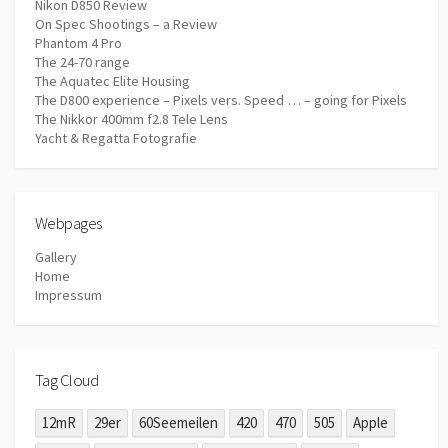
Nikon D850 Review
On Spec Shootings – a Review
Phantom 4 Pro
The 24-70 range
The Aquatec Elite Housing
The D800 experience – Pixels vers. Speed … – going for Pixels
The Nikkor 400mm f2.8 Tele Lens
Yacht & Regatta Fotografie
Webpages
Gallery
Home
Impressum
Tag Cloud
12mR
29er
60Seemeilen
420
470
505
Apple