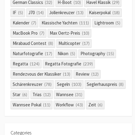
German Classics
H-Boot
Havel Klassik
(32)
(10)
(29)
IF
J70
Jollenkreuzer
Kaiserpokal
(5)
(14)
(13)
(18)
Kalender
Klassische Yachten
Lightroom
(7)
(111)
(5)
MacBook Pro
Max Oertz-Preis
(7)
(10)
Mirabaud Contest
Multicopter
(8)
(17)
Naturfotografie
Nikon
Photography
(17)
(5)
(15)
Regatta
Regatta Fotografie
(124)
(239)
Rendezvous der Klassiker
Review
(13)
(12)
Schärenkreuzer
Segeln
Seglerhauspreis
(78)
(103)
(8)
Star
Trias
Wannsee
(6)
(12)
(31)
Wannsee Pokal
Workflow
Zeit
(11)
(43)
(6)
Categories