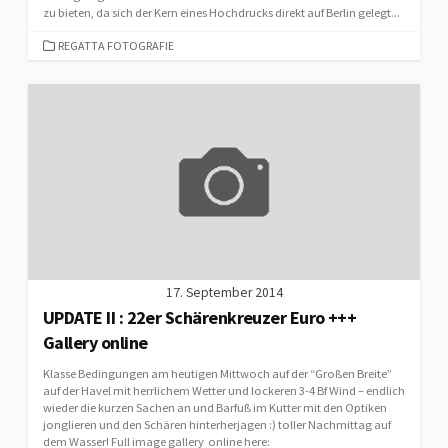
zu bieten, da sich der Kern eines Hochdrucks direkt auf Berlin gelegt...
CATEGORIES
REGATTA FOTOGRAFIE
17. September 2014
UPDATE II : 22er Schärenkreuzer Euro +++
Gallery online
Klasse Bedingungen am heutigen Mittwoch auf der “Großen Breite”
auf der Havel mit herrlichem Wetter und lockeren 3-4 Bf Wind – endlich
wieder die kurzen Sachen an und Barfuß im Kutter mit den Optiken
jonglieren und den Schären hinterherjagen :) toller Nachmittag auf
dem Wasser! Full image gallery online here: