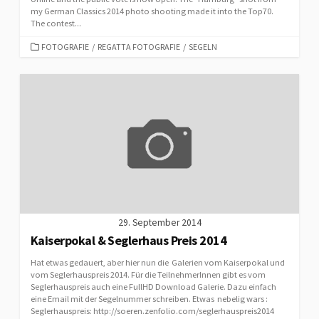
my German Classics 2014 photo shooting made it into the Top70.
The contest...
CATEGORIES
FOTOGRAFIE
/
REGATTA FOTOGRAFIE
/
SEGELN
29. September 2014
Kaiserpokal & Seglerhaus Preis 2014
Hat etwas gedauert, aber hier nun die Galerien vom Kaiserpokal und
vom Seglerhauspreis 2014. Für die TeilnehmerInnen gibt es vom
Seglerhauspreis auch eine FullHD Download Galerie. Dazu einfach
eine Email mit der Segelnummer schreiben. Etwas nebelig wars :
Seglerhauspreis: http://soeren.zenfolio.com/seglerhauspreis2014