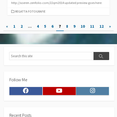
http://soeren.zenfolio.com/22qm2014 updated preview goes here:
CATEGORIES
REGATTA FOTOGRAFIE
Posts
«
1
2
…
4
5
6
7
8
9
10
11
12
»
pagination
Search
Search
Follow Me
Facebook
Youtube
Instagram
Recent Posts