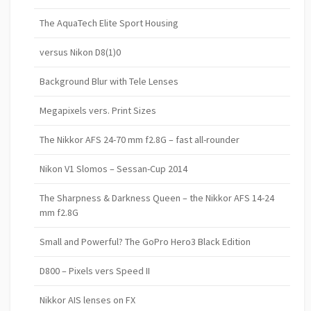
The AquaTech Elite Sport Housing
versus Nikon D8(1)0
Background Blur with Tele Lenses
Megapixels vers. Print Sizes
The Nikkor AFS 24-70 mm f2.8G – fast all-rounder
Nikon V1 Slomos – Sessan-Cup 2014
The Sharpness & Darkness Queen – the Nikkor AFS 14-24
mm f2.8G
Small and Powerful? The GoPro Hero3 Black Edition
D800 – Pixels vers Speed II
Nikkor AIS lenses on FX