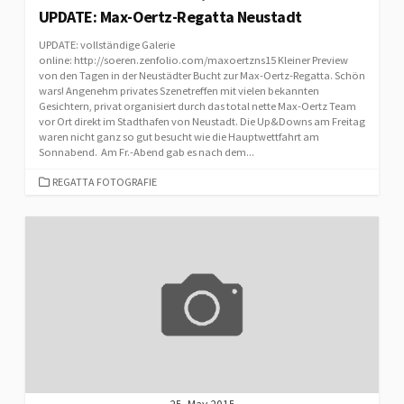
UPDATE: Max-Oertz-Regatta Neustadt
UPDATE: vollständige Galerie
online: http://soeren.zenfolio.com/maxoertzns15 Kleiner Preview
von den Tagen in der Neustädter Bucht zur Max-Oertz-Regatta. Schön
wars! Angenehm privates Szenetreffen mit vielen bekannten
Gesichtern, privat organisiert durch das total nette Max-Oertz Team
vor Ort direkt im Stadthafen von Neustadt. Die Up&Downs am Freitag
waren nicht ganz so gut besucht wie die Hauptwettfahrt am
Sonnabend. Am Fr.-Abend gab es nach dem...
CATEGORIES
REGATTA FOTOGRAFIE