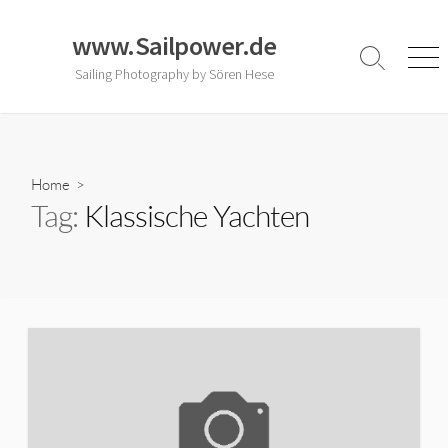
Skip
to
www.Sailpower.de
content
Search
Men
Sailing Photography by Sören Hese
Toggle
Home
>
Tag:
Klassische Yachten