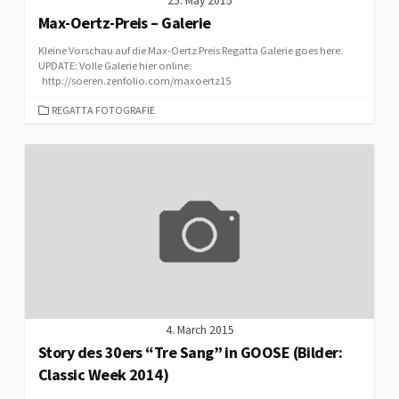
25. May 2015
Max-Oertz-Preis – Galerie
Kleine Vorschau auf die Max-Oertz Preis Regatta Galerie goes here.
UPDATE: Volle Galerie hier online:
http://soeren.zenfolio.com/maxoertz15
CATEGORIES
REGATTA FOTOGRAFIE
4. March 2015
Story des 30ers “Tre Sang” in GOOSE (Bilder:
Classic Week 2014)