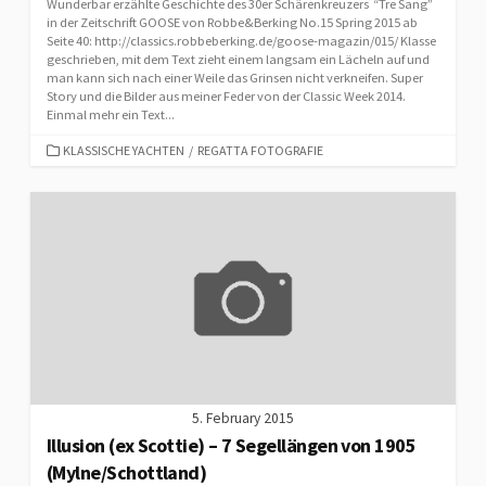
Wunderbar erzählte Geschichte des 30er Schärenkreuzers “Tre Sang”
in der Zeitschrift GOOSE von Robbe&Berking No.15 Spring 2015 ab
Seite 40: http://classics.robbeberking.de/goose-magazin/015/ Klasse
geschrieben, mit dem Text zieht einem langsam ein Lächeln auf und
man kann sich nach einer Weile das Grinsen nicht verkneifen. Super
Story und die Bilder aus meiner Feder von der Classic Week 2014.
Einmal mehr ein Text...
CATEGORIES
KLASSISCHE YACHTEN
/
REGATTA FOTOGRAFIE
5. February 2015
Illusion (ex Scottie) – 7 Segellängen von 1905
(Mylne/Schottland)