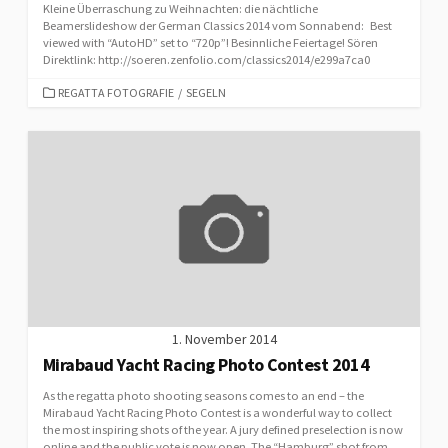
Kleine Überraschung zu Weihnachten: die nächtliche
Beamerslideshow der German Classics 2014 vom Sonnabend: Best
viewed with “AutoHD” set to “720p”! Besinnliche Feiertage! Sören
Direktlink: http://soeren.zenfolio.com/classics2014/e299a7ca0
CATEGORIES
REGATTA FOTOGRAFIE
/
SEGELN
1. November 2014
Mirabaud Yacht Racing Photo Contest 2014
As the regatta photo shooting seasons comes to an end – the
Mirabaud Yacht Racing Photo Contest is a wonderful way to collect
the most inspiring shots of the year. A jury defined preselection is now
online and the public vote is now open. The “Hamburg” shot from