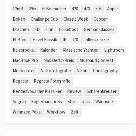
12mR
29er
60Seemeilen
420
470
505
Apple
Bokeh
Challenge Cup
Classic Week
Copter
Drachen
FD
Finn
Folkeboot
German Classics
H-Boot
Havel Klassik
IF
J70
Jollenkreuzer
Kaiserpokal
Kalender
Klassische Yachten
Lightroom
MacBook Pro
Max Oertz-Preis
Mirabaud Contest
Multicopter
Naturfotografie
Nikon
Photography
Regatta
Regatta Fotografie
Rendezvous der Klassiker
Review
Schärenkreuzer
Segeln
Seglerhauspreis
Star
Trias
Wannsee
Wannsee Pokal
Workflow
Zeit