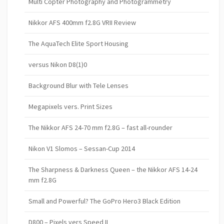
Multi Copter Photography and Photogrammetry
Nikkor AFS 400mm f2.8G VRII Review
The AquaTech Elite Sport Housing
versus Nikon D8(1)0
Background Blur with Tele Lenses
Megapixels vers. Print Sizes
The Nikkor AFS 24-70 mm f2.8G – fast all-rounder
Nikon V1 Slomos – Sessan-Cup 2014
The Sharpness & Darkness Queen – the Nikkor AFS 14-24
mm f2.8G
Small and Powerful? The GoPro Hero3 Black Edition
D800 – Pixels vers Speed II