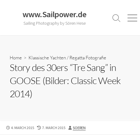
Skip
to
www.Sailpower.de
content
Search
Men
Sailing Photography by Sören Hese
Toggle
Home
>
Klassische Yachten
/
Regatta Fotografie
Story des 30ers “Tre Sang” in
GOOSE (Bilder: Classic Week
2014)
PUBLISHED
LAST
AUTHOR
4. MARCH 2015
7. MARCH 2015
SOEREN
DATE
MODIFIED
DATE