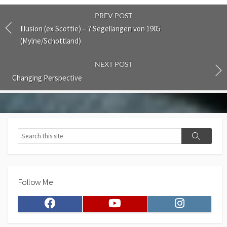
PREV POST
Illusion (ex Scottie) – 7 Segellängen von 1905
(Mylne/Schottland)
NEXT POST
Changing Perspective
Search
Search
Follow Me
Facebook
Youtube
Instagram