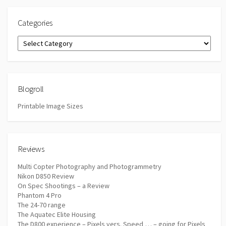
Categories
Categories
Blogroll
Printable Image Sizes
Reviews
Multi Copter Photography and Photogrammetry
Nikon D850 Review
On Spec Shootings – a Review
Phantom 4 Pro
The 24-70 range
The Aquatec Elite Housing
The D800 experience – Pixels vers. Speed … – going for Pixels