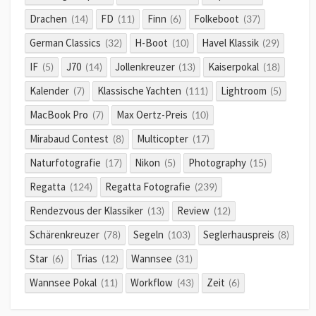
Drachen
FD
Finn
Folkeboot
(14)
(11)
(6)
(37)
German Classics
H-Boot
Havel Klassik
(32)
(10)
(29)
IF
J70
Jollenkreuzer
Kaiserpokal
(5)
(14)
(13)
(18)
Kalender
Klassische Yachten
Lightroom
(7)
(111)
(5)
MacBook Pro
Max Oertz-Preis
(7)
(10)
Mirabaud Contest
Multicopter
(8)
(17)
Naturfotografie
Nikon
Photography
(17)
(5)
(15)
Regatta
Regatta Fotografie
(124)
(239)
Rendezvous der Klassiker
Review
(13)
(12)
Schärenkreuzer
Segeln
Seglerhauspreis
(78)
(103)
(8)
Star
Trias
Wannsee
(6)
(12)
(31)
Wannsee Pokal
Workflow
Zeit
(11)
(43)
(6)