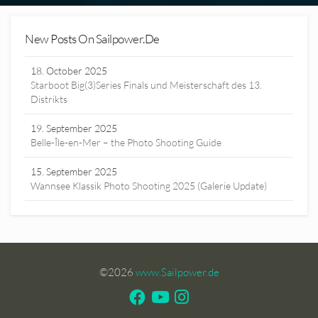
New Posts On Sailpower.de
18. October 2025
Starboot Big(3)Series Finals und Meisterschaft des 13.
Distrikts
19. September 2025
Belle-Île-en-Mer – the Photo Shooting Guide
15. September 2025
Wannsee Klassik Photo Shooting 2025 (Galerie Update)
©2026
www.Sailpower.de
Facebook
Youtube
Instagram