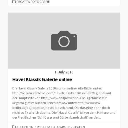
CATEGORIES
REGATTA FOTOGRAFIE
1. July 2010
Havel Klassik Galerie online
Die Havel Klassik Galerie 2010 ist nun online. Alle Bilder unter:
http://soeren.zenfolio.com/havelklassik2010 Ein BestOf gibt es auf
der Hauptseite von http://www.sailpower.de. Alle Ergebnisse zur
Regatta gibt es auf den Seiten des ASV unter: http://www.asv-
berlin.de/de/regatten/havel-klassik.html. Ok, das ging dann doch
nicht so fix wie ich dachte. Die “Havel Klassik” ist vor dem Hintergrund
der Preußischen “Schlösser und Gärten Landschaft” an der...
CATEGORIES
ALLGEMEIN
/
REGATTA FOTOGRAFIE
/
SEGELN