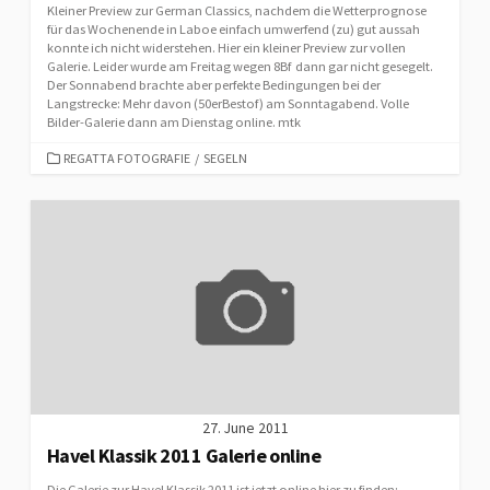
Kleiner Preview zur German Classics, nachdem die Wetterprognose
für das Wochenende in Laboe einfach umwerfend (zu) gut aussah
konnte ich nicht widerstehen. Hier ein kleiner Preview zur vollen
Galerie. Leider wurde am Freitag wegen 8Bf dann gar nicht gesegelt.
Der Sonnabend brachte aber perfekte Bedingungen bei der
Langstrecke: Mehr davon (50erBestof) am Sonntagabend. Volle
Bilder-Galerie dann am Dienstag online. mtk
CATEGORIES
REGATTA FOTOGRAFIE
/
SEGELN
27. June 2011
Havel Klassik 2011 Galerie online
Die Galerie zur Havel Klassik 2011 ist jetzt online hier zu finden: