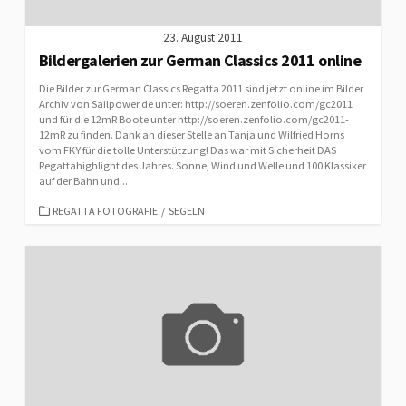
23. August 2011
Bildergalerien zur German Classics 2011 online
Die Bilder zur German Classics Regatta 2011 sind jetzt online im Bilder
Archiv von Sailpower.de unter: http://soeren.zenfolio.com/gc2011
und für die 12mR Boote unter http://soeren.zenfolio.com/gc2011-
12mR zu finden. Dank an dieser Stelle an Tanja und Wilfried Horns
vom FKY für die tolle Unterstützung! Das war mit Sicherheit DAS
Regattahighlight des Jahres. Sonne, Wind und Welle und 100 Klassiker
auf der Bahn und...
CATEGORIES
REGATTA FOTOGRAFIE
/
SEGELN