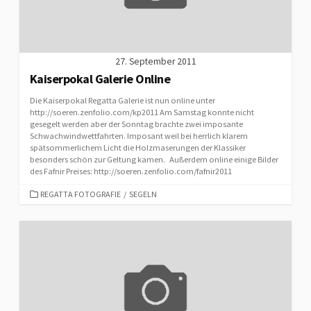
27. September 2011
Kaiserpokal Galerie Online
Die Kaiserpokal Regatta Galerie ist nun online unter
http://soeren.zenfolio.com/kp2011 Am Samstag konnte nicht
gesegelt werden aber der Sonntag brachte zwei imposante
Schwachwindwettfahrten. Imposant weil bei herrlich klarem
spätsommerlichem Licht die Holzmaserungen der Klassiker
besonders schön zur Geltung kamen. Außerdem online einige Bilder
des Fafnir Preises: http://soeren.zenfolio.com/fafnir2011
CATEGORIES
REGATTA FOTOGRAFIE
/
SEGELN