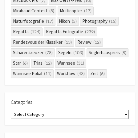
MacBook Pro
Max Oertz-Preis
(7)
(10)
Mirabaud Contest
Multicopter
(8)
(17)
Naturfotografie
Nikon
Photography
(17)
(5)
(15)
Regatta
Regatta Fotografie
(124)
(239)
Rendezvous der Klassiker
Review
(13)
(12)
Schärenkreuzer
Segeln
Seglerhauspreis
(78)
(103)
(8)
Star
Trias
Wannsee
(6)
(12)
(31)
Wannsee Pokal
Workflow
Zeit
(11)
(43)
(6)
Categories
Categories