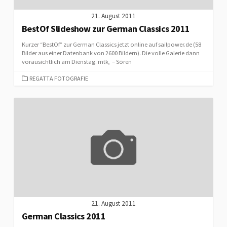
21. August 2011
BestOf Slideshow zur German Classics 2011
Kurzer “BestOf” zur German Classics jetzt online auf sailpower.de (58
Bilder aus einer Datenbank von 2600 Bildern). Die volle Galerie dann
vorausichtlich am Dienstag. mtk, – Sören
CATEGORIES
REGATTA FOTOGRAFIE
21. August 2011
German Classics 2011