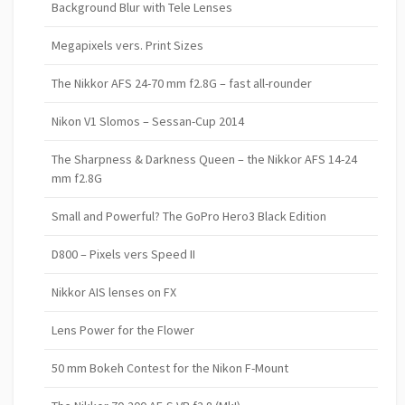
Background Blur with Tele Lenses
Megapixels vers. Print Sizes
The Nikkor AFS 24-70 mm f2.8G – fast all-rounder
Nikon V1 Slomos – Sessan-Cup 2014
The Sharpness & Darkness Queen – the Nikkor AFS 14-24
mm f2.8G
Small and Powerful? The GoPro Hero3 Black Edition
D800 – Pixels vers Speed II
Nikkor AIS lenses on FX
Lens Power for the Flower
50 mm Bokeh Contest for the Nikon F-Mount