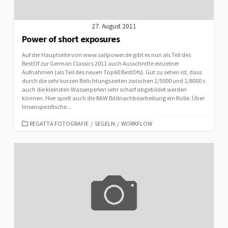
27. August 2011
Power of short exposures
Auf der Hauptseite von www.sailpower.de gibt es nun als Teil des
BestOf zur German Classics 2011 auch Ausschnitte einzelner
Aufnahmen (als Teil des neuen Top60 BestOfs). Gut zu sehen ist, dass
durch die sehr kurzen Belichtungszeiten zwischen 1/5000 und 1/8000 s
auch die kleinsten Wasserperlen sehr scharf abgebildet werden
können. Hier spielt auch die RAW Bildnachbearbeitung ein Rolle. Über
linsenspezifische...
CATEGORIES
REGATTA FOTOGRAFIE
/
SEGELN
/
WORKFLOW