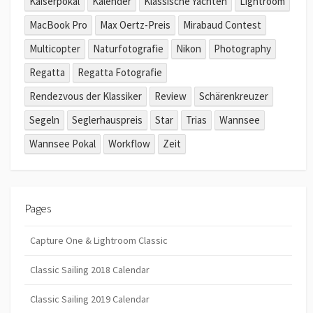
Kaiserpokal
Kalender
Klassische Yachten
Lightroom
MacBook Pro
Max Oertz-Preis
Mirabaud Contest
Multicopter
Naturfotografie
Nikon
Photography
Regatta
Regatta Fotografie
Rendezvous der Klassiker
Review
Schärenkreuzer
Segeln
Seglerhauspreis
Star
Trias
Wannsee
Wannsee Pokal
Workflow
Zeit
Pages
Capture One & Lightroom Classic
Classic Sailing 2018 Calendar
Classic Sailing 2019 Calendar