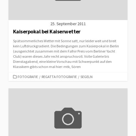
25. September 2011
Kaiserpokal bei Kaiserwetter
Spätsommerliches Wetter mit Sonne satt, nur leider weit und breit
kein Luftdruckgradient. Die Bedingungen zum Kasierpokal in Berlin
(ausgerichtet zusammen mit dem Fafnir Preis vom Berliner Yacht
Club) waren dieses Jahr recht anspruchsvoll. Volle Galerie bis
Dienstagabend, eine kleine Vorschau mit Schwerpunkt auf den
Klassikern gibts schon mal hier: mtk, Sören
CATEGORIES
FOTOGRAFIE
/
REGATTA FOTOGRAFIE
/
SEGELN