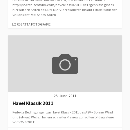
http://soeren.zenfolio.com/havelklassik2011 Die Ergebnisse gibt es
hier auf den Seiten des ASV. Die Bilder skalieren bis auf 1100 x 850 in der
Vollansicht. Viel Spass! Sören
CATEGORIES
REGATTA FOTOGRAFIE
25. June 2011
Havel Klassik 2011
Perfekte Bedingungen zur Havel Klassik 2011 des ASV – Sonne, Wind
und (etwas) Welle. Hier ein schneller Preview zur vollen Bildergalerie
vom 25.6.2011: