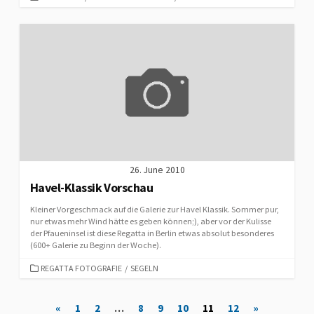
26. June 2010
Havel-Klassik Vorschau
Kleiner Vorgeschmack auf die Galerie zur Havel Klassik. Sommer pur,
nur etwas mehr Wind hätte es geben können;), aber vor der Kulisse
der Pfaueninsel ist diese Regatta in Berlin etwas absolut besonderes
(600+ Galerie zu Beginn der Woche).
CATEGORIES
REGATTA FOTOGRAFIE
/
SEGELN
Posts
«
1
2
…
8
9
10
11
12
»