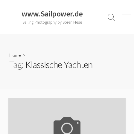
Skip
to
www.Sailpower.de
content
Search
Men
Sailing Photography by Sören Hese
Toggle
Home
>
Tag:
Klassische Yachten