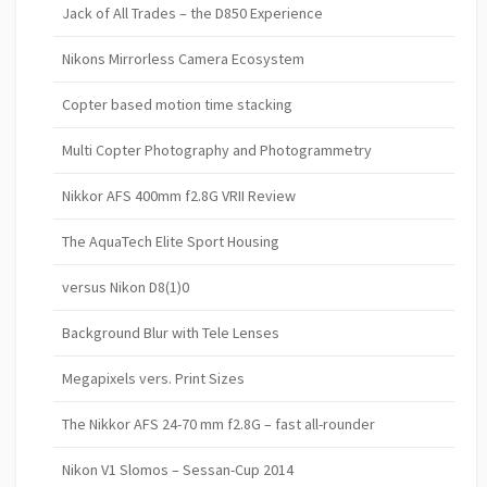
Jack of All Trades – the D850 Experience
Nikons Mirrorless Camera Ecosystem
Copter based motion time stacking
Multi Copter Photography and Photogrammetry
Nikkor AFS 400mm f2.8G VRII Review
The AquaTech Elite Sport Housing
versus Nikon D8(1)0
Background Blur with Tele Lenses
Megapixels vers. Print Sizes
The Nikkor AFS 24-70 mm f2.8G – fast all-rounder
Nikon V1 Slomos – Sessan-Cup 2014