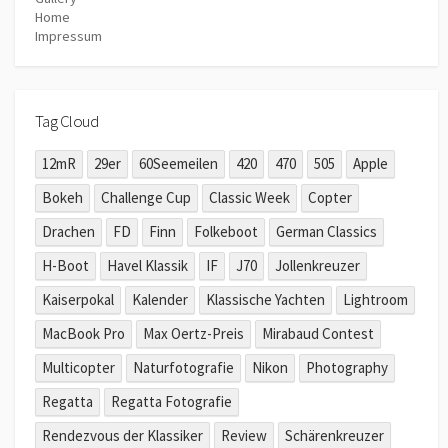
Home
Impressum
Tag Cloud
12mR
29er
60Seemeilen
420
470
505
Apple
Bokeh
Challenge Cup
Classic Week
Copter
Drachen
FD
Finn
Folkeboot
German Classics
H-Boot
Havel Klassik
IF
J70
Jollenkreuzer
Kaiserpokal
Kalender
Klassische Yachten
Lightroom
MacBook Pro
Max Oertz-Preis
Mirabaud Contest
Multicopter
Naturfotografie
Nikon
Photography
Regatta
Regatta Fotografie
Rendezvous der Klassiker
Review
Schärenkreuzer