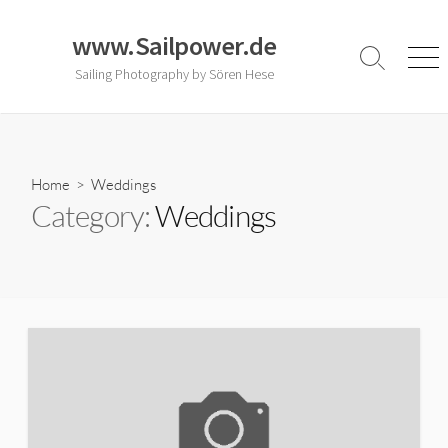
Skip
to
www.Sailpower.de
content
Search
Men
Sailing Photography by Sören Hese
Toggle
Home
> Weddings
Category:
Weddings