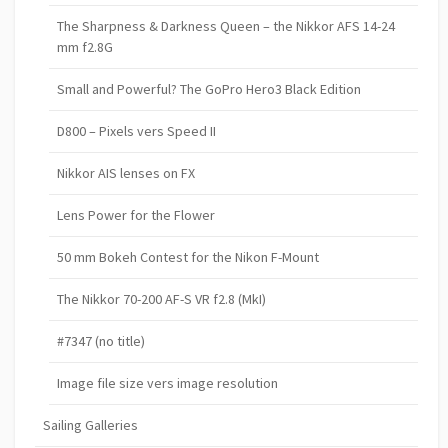
The Sharpness & Darkness Queen – the Nikkor AFS 14-24
mm f2.8G
Small and Powerful? The GoPro Hero3 Black Edition
D800 – Pixels vers Speed II
Nikkor AIS lenses on FX
Lens Power for the Flower
50 mm Bokeh Contest for the Nikon F-Mount
The Nikkor 70-200 AF-S VR f2.8 (MkI)
#7347 (no title)
Image file size vers image resolution
Sailing Galleries