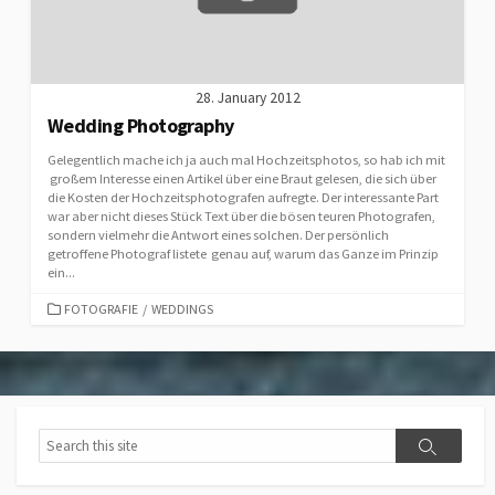
28. January 2012
Wedding Photography
Gelegentlich mache ich ja auch mal Hochzeitsphotos, so hab ich mit
großem Interesse einen Artikel über eine Braut gelesen, die sich über
die Kosten der Hochzeitsphotografen aufregte. Der interessante Part
war aber nicht dieses Stück Text über die bösen teuren Photografen,
sondern vielmehr die Antwort eines solchen. Der persönlich
getroffene Photograf listete genau auf, warum das Ganze im Prinzip
ein...
CATEGORIES
FOTOGRAFIE
/
WEDDINGS
Search
Search