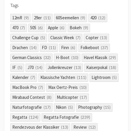
Tags
12mR
29er
60Seemeilen
420
(9)
(11)
(9)
(12)
470
505
Apple
Bokeh
(7)
(6)
(6)
(9)
Challenge Cup
Classic Week
Copter
(5)
(7)
(13)
Drachen
FD
Finn
Folkeboot
(14)
(11)
(6)
(37)
German Classics
H-Boot
Havel Klassik
(32)
(10)
(29)
IF
J70
Jollenkreuzer
Kaiserpokal
(5)
(14)
(13)
(18)
Kalender
Klassische Yachten
Lightroom
(7)
(111)
(5)
MacBook Pro
Max Oertz-Preis
(7)
(10)
Mirabaud Contest
Multicopter
(8)
(17)
Naturfotografie
Nikon
Photography
(17)
(5)
(15)
Regatta
Regatta Fotografie
(124)
(239)
Rendezvous der Klassiker
Review
(13)
(12)