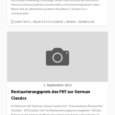
successful marketing campaign when they introduced the GoPro
Hero3 and launched the camera with a mind blowing teaser video.
Nikon did an attempt to position the Nikon 1 System in a
comparable...
CATEGORIES
LENS TESTS
/
REGATTA FOTOGRAFIE
/
REVIEW
/
WORKFLOW
1. September 2013
Restaurierungspreis des FKY zur German
Classics
Im Rahmen der German Classics wird vom “Freundeskreis Klassischer
Yachten” (FKY) jedes Jahr ein Restaurierungspreis vergeben. Teil des
Preises ist ein intensives Photoshooting und dieses Jahr bekam ich