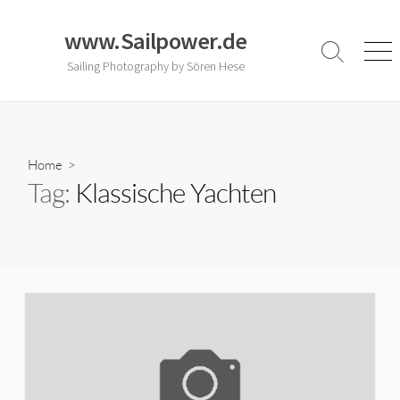
Skip
to
www.Sailpower.de
content
Search
Men
Sailing Photography by Sören Hese
Toggle
Home
>
Tag:
Klassische Yachten