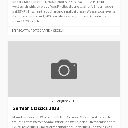
und die Kombination D800 /Nikkor AFS 300 f2.8 +TC1.4 E ergibt
verlässlich wirklich bis auf das Pixellevel perfekt scharfe Bilder – auch
bei 35MP. Mir scheint jedoch manchmal bei diesen Wassersportevents
das obere Limit von 1/8000 sec etwas knapp zu sein :) . Leider hat
mein 70-200er Tele...
CATEGORIES
REGATTA FOTOGRAFIE
/
SEGELN
25. August 2013
German Classics 2013
Mmmh was für ein Wochenende! Die German Classics mit wirklich
traumhaftem Wetter. Sonne, Wind und Welle, nette – tiefenentspannte
Leute, tolle Musik, klasse Atmosphäre bei Jazz Musik und Wein (und