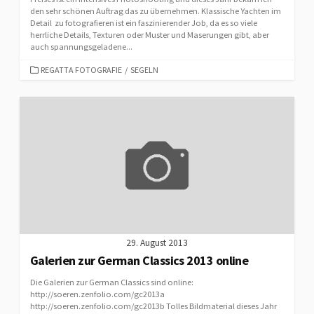
den sehr schönen Auftrag das zu übernehmen. Klassische Yachten im
Detail zu fotografieren ist ein faszinierender Job, da es so viele
herrliche Details, Texturen oder Muster und Maserungen gibt, aber
auch spannungsgeladene...
CATEGORIES
REGATTA FOTOGRAFIE
/
SEGELN
29. August 2013
Galerien zur German Classics 2013 online
Die Galerien zur German Classics sind online:
http://soeren.zenfolio.com/gc2013a
http://soeren.zenfolio.com/gc2013b Tolles Bildmaterial dieses Jahr