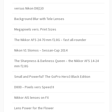
versus Nikon D8(1)0
Background Blur with Tele Lenses
Megapixels vers. Print Sizes
The Nikkor AFS 24-70 mm f2.8G – fast all-rounder
Nikon V1 Slomos – Sessan-Cup 2014
The Sharpness & Darkness Queen – the Nikkor AFS 14-24
mm f2.8G
Small and Powerful? The GoPro Hero3 Black Edition
D800 – Pixels vers Speed II
Nikkor AIS lenses on FX
Lens Power for the Flower