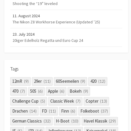
Shooting the “19” leveled
11. August 2024
The Nikon Z8 Workhorse Experience (Updated ’25)
23. July 2024
20iger Edelholz Regatta und Euro Cup 24
Tags
12mR
29er
60Seemeilen
420
(9)
(11)
(9)
(12)
470
505
Apple
Bokeh
(7)
(6)
(6)
(9)
Challenge Cup
Classic Week
Copter
(5)
(7)
(13)
Drachen
FD
Finn
Folkeboot
(14)
(11)
(6)
(37)
German Classics
H-Boot
Havel Klassik
(32)
(10)
(29)
IF
J70
Jollenkreuzer
Kaiserpokal
(5)
(14)
(13)
(18)