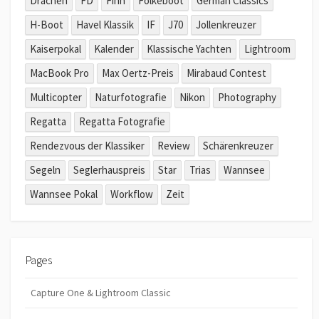
Drachen
FD
Finn
Folkeboot
German Classics
H-Boot
Havel Klassik
IF
J70
Jollenkreuzer
Kaiserpokal
Kalender
Klassische Yachten
Lightroom
MacBook Pro
Max Oertz-Preis
Mirabaud Contest
Multicopter
Naturfotografie
Nikon
Photography
Regatta
Regatta Fotografie
Rendezvous der Klassiker
Review
Schärenkreuzer
Segeln
Seglerhauspreis
Star
Trias
Wannsee
Wannsee Pokal
Workflow
Zeit
Pages
Capture One & Lightroom Classic