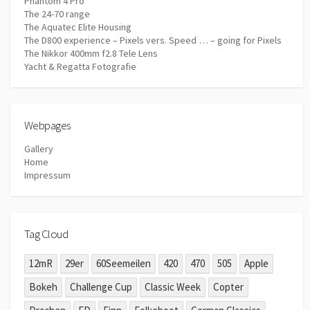
Phantom 4 Pro
The 24-70 range
The Aquatec Elite Housing
The D800 experience – Pixels vers. Speed … – going for Pixels
The Nikkor 400mm f2.8 Tele Lens
Yacht & Regatta Fotografie
Webpages
Gallery
Home
Impressum
Tag Cloud
12mR
29er
60Seemeilen
420
470
505
Apple
Bokeh
Challenge Cup
Classic Week
Copter