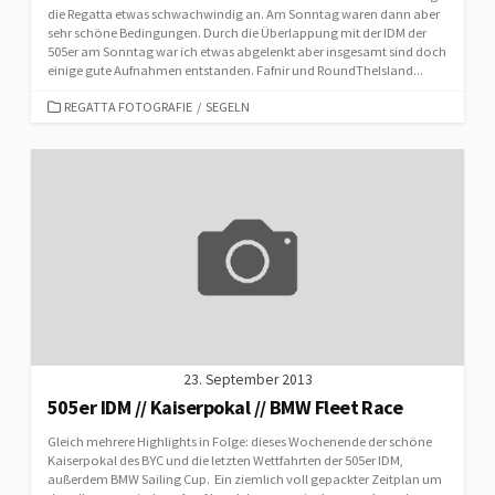
die Regatta etwas schwachwindig an. Am Sonntag waren dann aber
sehr schöne Bedingungen. Durch die Überlappung mit der IDM der
505er am Sonntag war ich etwas abgelenkt aber insgesamt sind doch
einige gute Aufnahmen entstanden. Fafnir und RoundTheIsland...
CATEGORIES
REGATTA FOTOGRAFIE
/
SEGELN
23. September 2013
505er IDM // Kaiserpokal // BMW Fleet Race
Gleich mehrere Highlights in Folge: dieses Wochenende der schöne
Kaiserpokal des BYC und die letzten Wettfahrten der 505er IDM,
außerdem BMW Sailing Cup. Ein ziemlich voll gepackter Zeitplan um