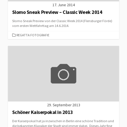
17. June 2014
Slomo Sneak Preview – Classic Week 2014
Slomo Sneak Preview von der Classic Week 2014 (Flensburger Förde)
vom ersten Wettfahrttag am 14.6.2014.
CATEGORIES
REGATTA FOTOGRAFIE
29. September 2013
Schöner Kaiserpokal in 2013
Der Kaiserpokal hat ja inzwischen in Berlin eine schöne Tradition und
die bekannten Klassiker der Stadt sind immer dabei. Dieses Jahr fing