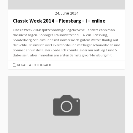
24. June 2014
Classic Week 2014 – Flensburg – I – online
Classic Week 2014: spitzenmäßige Segelwoche – anders kann man
das nicht sagen. Sonniges Traumwetter bei 3-4Bf in Flensburg,
Sonderborg-Schleimünde mit immer noch gutem Wetter, flautig auf
der Schlei, stürmisch vor Eckernförde und mit Regenschauerböen und
Sonne dann in der Kieler Förde. Ich konnte leider nur auf Leg 1 und 5
dabei sein, aber immerhin am ersten Samstag vor Flensburg mit...
CATEGORIES
REGATTA FOTOGRAFIE