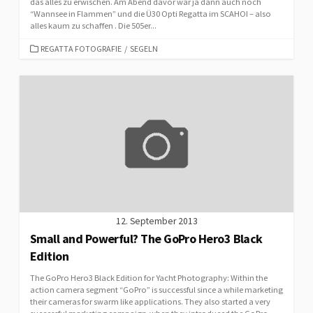
das alles zu erwischen. Am Abend davor war ja dann auch noch
“Wannsee in Flammen” und die Ü30 Opti Regatta im SCAHOI – also
alles kaum zu schaffen . Die 505er...
CATEGORIES
REGATTA FOTOGRAFIE
/
SEGELN
12. September 2013
Small and Powerful? The GoPro Hero3 Black
Edition
The GoPro Hero3 Black Edition for Yacht Photography: Within the
action camera segment “GoPro” is successful since a while marketing
their cameras for swarm like applications. They also started a very