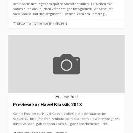
den Bildern des Tages am späten Abend natürlich : ) ). Neben mir
haben auch die üblichen Verdächtigen fotografiert: Ben Scheurer,
Nico Krauss und Nils Bergmann. Diesmal kam am Samstag...
CATEGORIES
REGATTA FOTOGRAFIE
/
SEGELN
29. June 2013
Preview zur Havel Klassik 2013
Kleiner Preview zur Havel Klassik, volle Galerie demnächst im
Bildarchiv: http://soeren.zenfolio.com Nachdem die Wetterprognose
düster aussah, gab es dann doch z.T. ganz ansehnliches Licht.