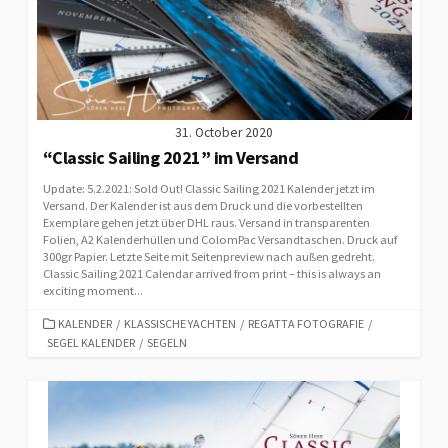
31. October 2020
“Classic Sailing 2021” im Versand
Update: 5.2.2021: Sold Out! Classic Sailing 2021 Kalender jetzt im
Versand. Der Kalender ist aus dem Druck und die vorbestellten
Exemplare gehen jetzt über DHL raus. Versand in transparenten
Folien, A2 Kalenderhüllen und ColomPac Versandtaschen. Druck auf
300gr Papier. Letzte Seite mit Seitenpreview nach außen gedreht.
Classic Sailing 2021 Calendar arrived from print – this is always an
exciting moment...
CATEGORIES
KALENDER
/
KLASSISCHE YACHTEN
/
REGATTA FOTOGRAFIE
/
SEGEL KALENDER
/
SEGELN