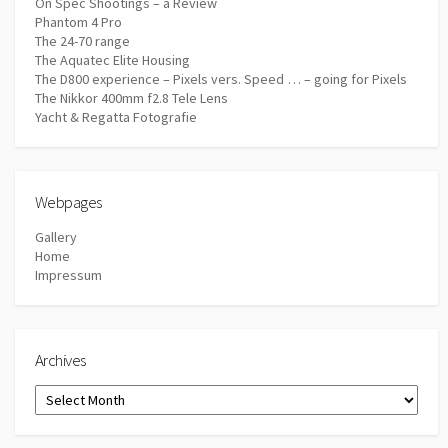
On Spec Shootings – a Review
Phantom 4 Pro
The 24-70 range
The Aquatec Elite Housing
The D800 experience – Pixels vers. Speed … – going for Pixels
The Nikkor 400mm f2.8 Tele Lens
Yacht & Regatta Fotografie
Webpages
Gallery
Home
Impressum
Archives
Archives