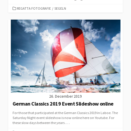
CATEGORIES
REGATTA FOTOGRAFIE
/
SEGELN
26. December 2019
German Classics 2019 Event Slideshow online
For those that participated at the German Classics 2019 in Laboe. The
Saturday Night event slideshow is now online here on Youtube. For
these slow days between the years … .