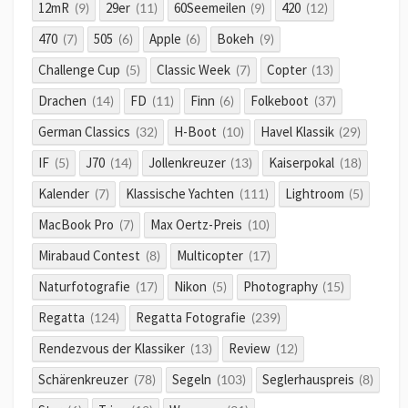
12mR
29er
60Seemeilen
420
(9)
(11)
(9)
(12)
470
505
Apple
Bokeh
(7)
(6)
(6)
(9)
Challenge Cup
Classic Week
Copter
(5)
(7)
(13)
Drachen
FD
Finn
Folkeboot
(14)
(11)
(6)
(37)
German Classics
H-Boot
Havel Klassik
(32)
(10)
(29)
IF
J70
Jollenkreuzer
Kaiserpokal
(5)
(14)
(13)
(18)
Kalender
Klassische Yachten
Lightroom
(7)
(111)
(5)
MacBook Pro
Max Oertz-Preis
(7)
(10)
Mirabaud Contest
Multicopter
(8)
(17)
Naturfotografie
Nikon
Photography
(17)
(5)
(15)
Regatta
Regatta Fotografie
(124)
(239)
Rendezvous der Klassiker
Review
(13)
(12)
Schärenkreuzer
Segeln
Seglerhauspreis
(78)
(103)
(8)