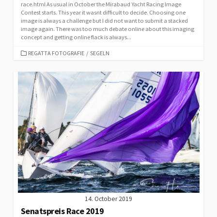
race.html As usual in October the Mirabaud Yacht Racing Image
Contest starts. This year it wasnt difficult to decide. Choosing one
image is always a challenge but I did not want to submit a stacked
image again. There was too much debate online about this imaging
concept and getting online flack is always...
CATEGORIES
REGATTA FOTOGRAFIE
/
SEGELN
14. October 2019
Senatspreis Race 2019