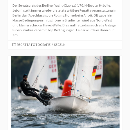
Der Senatspreis des Berliner Yacht-Club e.V. (J70, H-Boote, H-Jolle,
Jeton) stellt immer wieder die letzte größere Regattaveranstaltung in
Berlin dar (Abschluss ist die Rolling Home beim Ahoi). Oft gabs hier
klasse Bedingungen mit schönem Gradientenwind aus Nord-West
und kleiner schicker Havel-Welle. Diesmal hatte das auch alle Anlagen
für ein starkes Race mit Top Bedingungen. Leider wurde es dann nur
am...
CATEGORIES
REGATTA FOTOGRAFIE
/
SEGELN