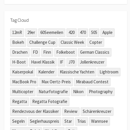
Tag Cloud
12mR
29er
60Seemeilen
420
470
505
Apple
Bokeh
Challenge Cup
Classic Week
Copter
Drachen
FD
Finn
Folkeboot
German Classics
H-Boot
Havel Klassik
IF
J70
Jollenkreuzer
Kaiserpokal
Kalender
Klassische Yachten
Lightroom
MacBook Pro
Max Oertz-Preis
Mirabaud Contest
Multicopter
Naturfotografie
Nikon
Photography
Regatta
Regatta Fotografie
Rendezvous der Klassiker
Review
Schärenkreuzer
Segeln
Seglerhauspreis
Star
Trias
Wannsee