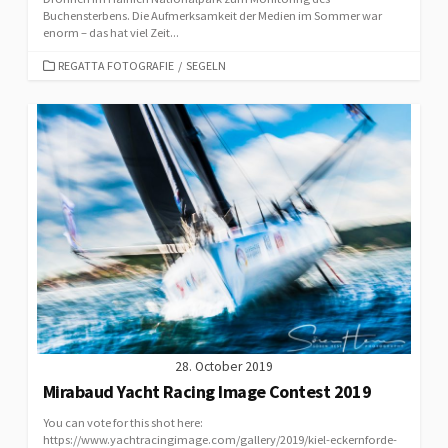
Buchensterbens. Die Aufmerksamkeit der Medien im Sommer war
enorm – das hat viel Zeit...
CATEGORIES
REGATTA FOTOGRAFIE
/
SEGELN
28. October 2019
Mirabaud Yacht Racing Image Contest 2019
You can vote for this shot here:
https://www.yachtracingimage.com/gallery/2019/kiel-eckernforde-