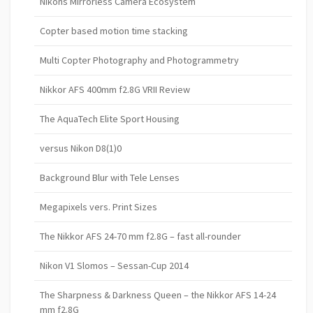
Nikons Mirrorless Camera Ecosystem
Copter based motion time stacking
Multi Copter Photography and Photogrammetry
Nikkor AFS 400mm f2.8G VRII Review
The AquaTech Elite Sport Housing
versus Nikon D8(1)0
Background Blur with Tele Lenses
Megapixels vers. Print Sizes
The Nikkor AFS 24-70 mm f2.8G – fast all-rounder
Nikon V1 Slomos – Sessan-Cup 2014
The Sharpness & Darkness Queen – the Nikkor AFS 14-24
mm f2.8G