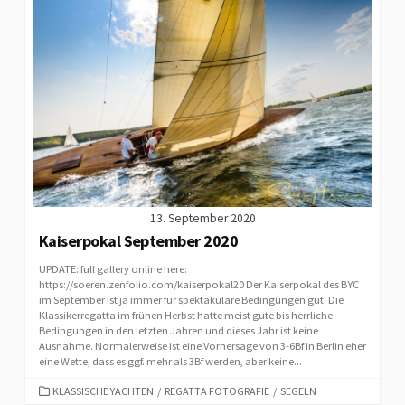
13. September 2020
Kaiserpokal September 2020
UPDATE: full gallery online here:
https://soeren.zenfolio.com/kaiserpokal20 Der Kaiserpokal des BYC
im September ist ja immer für spektakuläre Bedingungen gut. Die
Klassikerregatta im frühen Herbst hatte meist gute bis herrliche
Bedingungen in den letzten Jahren und dieses Jahr ist keine
Ausnahme. Normalerweise ist eine Vorhersage von 3-6Bf in Berlin eher
eine Wette, dass es ggf. mehr als 3Bf werden, aber keine...
CATEGORIES
KLASSISCHE YACHTEN
/
REGATTA FOTOGRAFIE
/
SEGELN