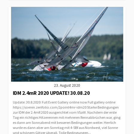
23. August 2020
IDM 2.4mR 2020 UPDATE! 30.08.20
Update: 30.8.2020: Full Event Gallery online now Full gallery online
https://soeren.zenfolio.com/2point4mr-idm20 Starke Bedingungen
zur IDM der 2.4mR 2020 ausgerichtet vom VSaW. Nachdem der erste
Tag ein richtiges Hitzerennen mit mehreren Rennabbrüchen war, ging
es dann am Sonnabend mit besseren Bedingungen weiter. Herrlich
wurde es dann aber am Sonntag mit 4-5Bf aus Nordwest, viel Sonne
und schönem Glitzer überall. Tolle Bedingungen...