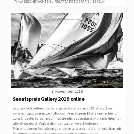
CATEGORIES
KLASSISCHE YACHTEN
/
REGATTA FOTOGRAFIE
/
SEGELN
7. November 2019
Senatspreis Gallery 2019 online
jetzt endlich online: die Senatspreis Galerie von 2019 ist jetzt hier
online. http://soeren.zenfolio.com/senatspreis19 Wie immer bin ich
zum Ende der Saison nochmal ziemlich ausgelastet – primär diesmal
allerdings durch Vorbereitungen zu den verschiedenen
Präsentationen/Vorträgen zu meinen wissenschaftlichen Arbeiten mit
Drohnen im Hainich Nationalpark zum Monitoring des