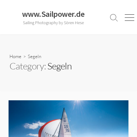
Skip
to
www.Sailpower.de
content
Search
Men
Sailing Photography by Sören Hese
Toggle
Home
> Segeln
Category:
Segeln