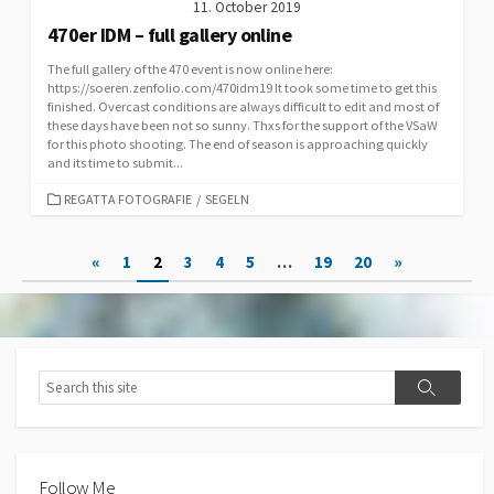
11. October 2019
470er IDM – full gallery online
The full gallery of the 470 event is now online here:
https://soeren.zenfolio.com/470idm19 It took some time to get this
finished. Overcast conditions are always difficult to edit and most of
these days have been not so sunny. Thxs for the support of the VSaW
for this photo shooting. The end of season is approaching quickly
and its time to submit...
CATEGORIES
REGATTA FOTOGRAFIE
/
SEGELN
Posts
«
1
2
3
4
5
…
19
20
»
pagination
Search
Search
Follow Me