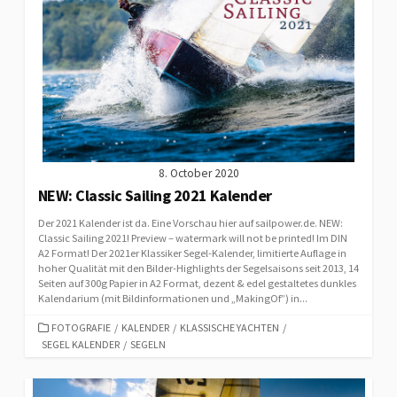
8. October 2020
NEW: Classic Sailing 2021 Kalender
Der 2021 Kalender ist da. Eine Vorschau hier auf sailpower.de. NEW:
Classic Sailing 2021! Preview – watermark will not be printed! Im DIN
A2 Format! Der 2021er Klassiker Segel-Kalender, limitierte Auflage in
hoher Qualität mit den Bilder-Highlights der Segelsaisons seit 2013, 14
Seiten auf 300g Papier in A2 Format, dezent & edel gestaltetes dunkles
Kalendarium (mit Bildinformationen und „MakingOf”) in...
CATEGORIES
FOTOGRAFIE
/
KALENDER
/
KLASSISCHE YACHTEN
/
SEGEL KALENDER
/
SEGELN