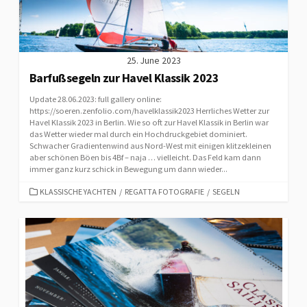
25. June 2023
Barfußsegeln zur Havel Klassik 2023
Update 28.06.2023: full gallery online:
https://soeren.zenfolio.com/havelklassik2023 Herrliches Wetter zur
Havel Klassik 2023 in Berlin. Wie so oft zur Havel Klassik in Berlin war
das Wetter wieder mal durch ein Hochdruckgebiet dominiert.
Schwacher Gradientenwind aus Nord-West mit einigen klitzekleinen
aber schönen Böen bis 4Bf – naja … vielleicht. Das Feld kam dann
immer ganz kurz schick in Bewegung um dann wieder...
CATEGORIES
KLASSISCHE YACHTEN
/
REGATTA FOTOGRAFIE
/
SEGELN