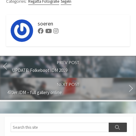
Categories:
Regatta Fotografie
Segeln
soeren
Facebook
Youtube
Instagram
PREV POST
UPDATE: Folkeboot IDM 2019
NEXT POST
470er IDM – full gallery online
Search
Search