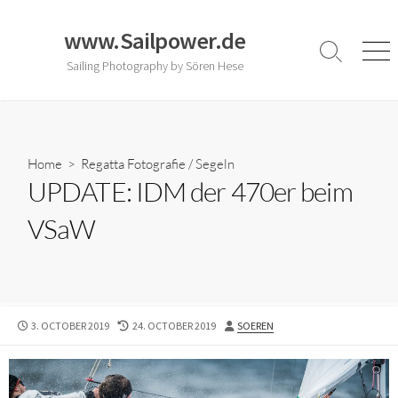
Skip
to
www.Sailpower.de
content
Search
Men
Sailing Photography by Sören Hese
Toggle
Home
>
Regatta Fotografie
/
Segeln
UPDATE: IDM der 470er beim
VSaW
PUBLISHED
LAST
AUTHOR
3. OCTOBER 2019
24. OCTOBER 2019
SOEREN
DATE
MODIFIED
DATE