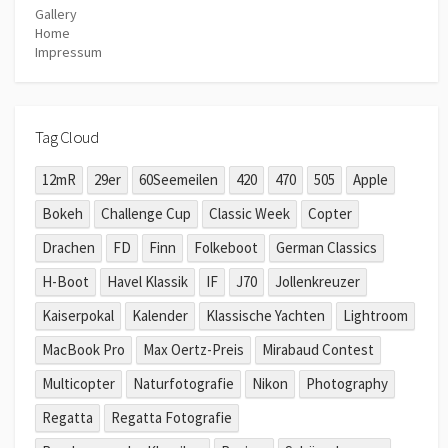
Gallery
Home
Impressum
Tag Cloud
12mR
29er
60Seemeilen
420
470
505
Apple
Bokeh
Challenge Cup
Classic Week
Copter
Drachen
FD
Finn
Folkeboot
German Classics
H-Boot
Havel Klassik
IF
J70
Jollenkreuzer
Kaiserpokal
Kalender
Klassische Yachten
Lightroom
MacBook Pro
Max Oertz-Preis
Mirabaud Contest
Multicopter
Naturfotografie
Nikon
Photography
Regatta
Regatta Fotografie