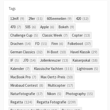
Tags
12mR
29er
60Seemeilen
420
(9)
(11)
(9)
(12)
470
505
Apple
Bokeh
(7)
(6)
(6)
(9)
Challenge Cup
Classic Week
Copter
(5)
(7)
(13)
Drachen
FD
Finn
Folkeboot
(14)
(11)
(6)
(37)
German Classics
H-Boot
Havel Klassik
(32)
(10)
(29)
IF
J70
Jollenkreuzer
Kaiserpokal
(5)
(14)
(13)
(18)
Kalender
Klassische Yachten
Lightroom
(7)
(111)
(5)
MacBook Pro
Max Oertz-Preis
(7)
(10)
Mirabaud Contest
Multicopter
(8)
(17)
Naturfotografie
Nikon
Photography
(17)
(5)
(15)
Regatta
Regatta Fotografie
(124)
(239)