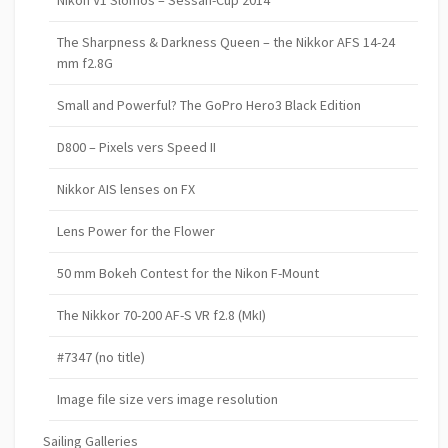
Nikon V1 Slomos – Sessan-Cup 2014
The Sharpness & Darkness Queen – the Nikkor AFS 14-24
mm f2.8G
Small and Powerful? The GoPro Hero3 Black Edition
D800 – Pixels vers Speed II
Nikkor AIS lenses on FX
Lens Power for the Flower
50 mm Bokeh Contest for the Nikon F-Mount
The Nikkor 70-200 AF-S VR f2.8 (MkI)
#7347 (no title)
Image file size vers image resolution
Sailing Galleries