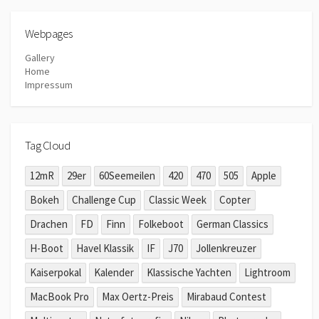
Webpages
Gallery
Home
Impressum
Tag Cloud
12mR
29er
60Seemeilen
420
470
505
Apple
Bokeh
Challenge Cup
Classic Week
Copter
Drachen
FD
Finn
Folkeboot
German Classics
H-Boot
Havel Klassik
IF
J70
Jollenkreuzer
Kaiserpokal
Kalender
Klassische Yachten
Lightroom
MacBook Pro
Max Oertz-Preis
Mirabaud Contest