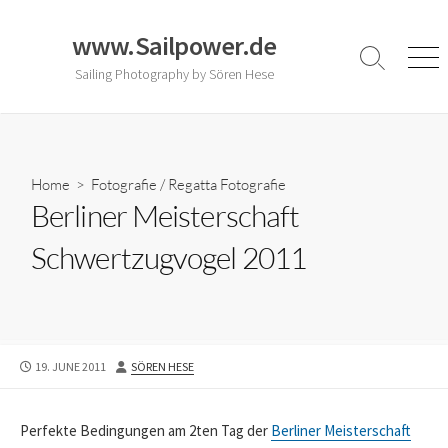
Skip
to
www.Sailpower.de
content
Search
Men
Sailing Photography by Sören Hese
Toggle
Home
>
Fotografie
/
Regatta Fotografie
Berliner Meisterschaft
Schwertzugvogel 2011
PUBLISHED
AUTHOR
19. JUNE 2011
SÖREN HESE
DATE
Perfekte Bedingungen am 2ten Tag der
Berliner Meisterschaft