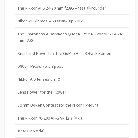
The Nikkor AFS 24-70 mm f2.8G – fast all-rounder
Nikon V1 Slomos – Sessan-Cup 2014
The Sharpness & Darkness Queen – the Nikkor AFS 14-24
mm f2.8G
Small and Powerful? The GoPro Hero3 Black Edition
D800 – Pixels vers Speed II
Nikkor AIS lenses on FX
Lens Power for the Flower
50 mm Bokeh Contest for the Nikon F-Mount
The Nikkor 70-200 AF-S VR f2.8 (MkI)
#7347 (no title)