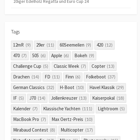
20iger Edelholz Regatta und Euro Cup 24
Tags
12mR
29er
60Seemeilen
420
(9)
(11)
(9)
(12)
470
505
Apple
Bokeh
(7)
(6)
(6)
(9)
Challenge Cup
Classic Week
Copter
(5)
(7)
(13)
Drachen
FD
Finn
Folkeboot
(14)
(11)
(6)
(37)
German Classics
H-Boot
Havel Klassik
(32)
(10)
(29)
IF
J70
Jollenkreuzer
Kaiserpokal
(5)
(14)
(13)
(18)
Kalender
Klassische Yachten
Lightroom
(7)
(111)
(5)
MacBook Pro
Max Oertz-Preis
(7)
(10)
Mirabaud Contest
Multicopter
(8)
(17)