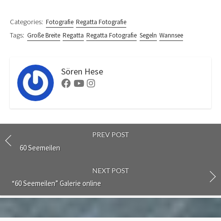
Categories:
Fotografie
Regatta Fotografie
Tags:
Große Breite
Regatta
Regatta Fotografie
Segeln
Wannsee
Sören Hese
Facebook
Youtube
Instagram
PREV POST
60 Seemeilen
NEXT POST
“60 Seemeilen” Galerie online