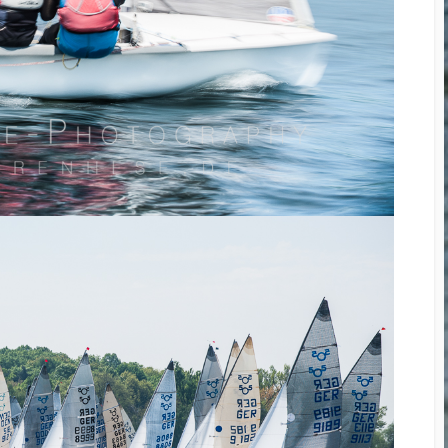
Cup 2014
Small and Powerful? The
GoPro Hero3 Black
Edition
D800 – Pixels vers Speed
II
Megapixels vers. Print
Sizes