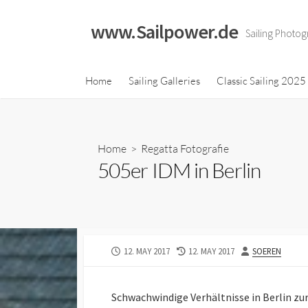
Skip
to
www.Sailpower.de
Sailing Photog
content
Classic Sailing 2023
Home
Sailing Galleries
Classic Sailing 2025
Calendar
Classic Sailing 2021
Calendar
Home
>
Regatta Fotografie
Classic Sailing 2019
505er IDM in Berlin
Calendar
Classic Sailing 2018
Calendar
PUBLISHED
LAST
AUTHOR
12. MAY 2017
12. MAY 2017
SOEREN
DATE
MODIFIED
DATE
Schwachwindige Verhältnisse in Berlin zu