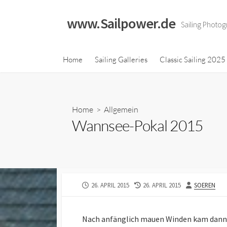
Skip
to
www.Sailpower.de
Sailing Photog
content
Classic Sailing 2023
Home
Sailing Galleries
Classic Sailing 2025
Calendar
Classic Sailing 2021
Calendar
Home
>
Allgemein
Classic Sailing 2019
Wannsee-Pokal 2015
Calendar
Classic Sailing 2018
Calendar
PUBLISHED
LAST
AUTHOR
26. APRIL 2015
26. APRIL 2015
SOEREN
DATE
MODIFIED
DATE
Nach anfänglich mauen Winden kam dann ab