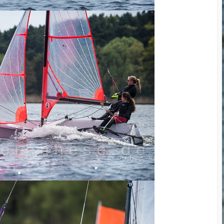
Cup 2014
Small and Powerful? The
GoPro Hero3 Black
Edition
D800 – Pixels vers Speed
II
Megapixels vers. Print
Sizes