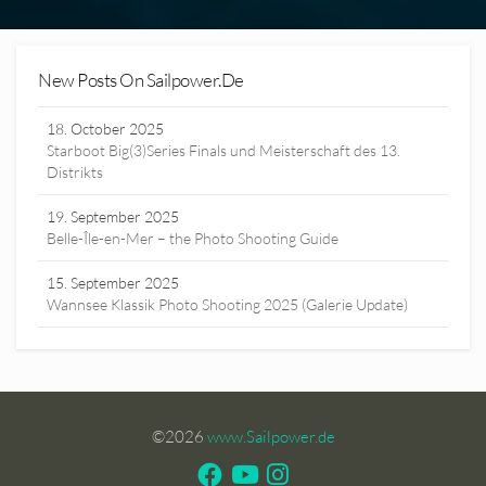
New Posts On Sailpower.de
18. October 2025
Starboot Big(3)Series Finals und Meisterschaft des 13.
Distrikts
19. September 2025
Belle-Île-en-Mer – the Photo Shooting Guide
15. September 2025
Wannsee Klassik Photo Shooting 2025 (Galerie Update)
©2026
www.Sailpower.de
Facebook
Youtube
Instagram