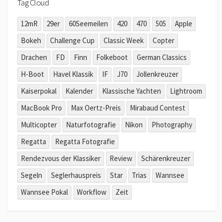
Tag Cloud
12mR
29er
60Seemeilen
420
470
505
Apple
Bokeh
Challenge Cup
Classic Week
Copter
Drachen
FD
Finn
Folkeboot
German Classics
H-Boot
Havel Klassik
IF
J70
Jollenkreuzer
Kaiserpokal
Kalender
Klassische Yachten
Lightroom
MacBook Pro
Max Oertz-Preis
Mirabaud Contest
Multicopter
Naturfotografie
Nikon
Photography
Regatta
Regatta Fotografie
Rendezvous der Klassiker
Review
Schärenkreuzer
Segeln
Seglerhauspreis
Star
Trias
Wannsee
Wannsee Pokal
Workflow
Zeit