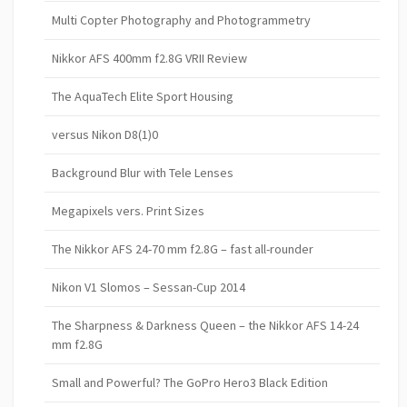
Multi Copter Photography and Photogrammetry
Nikkor AFS 400mm f2.8G VRII Review
The AquaTech Elite Sport Housing
versus Nikon D8(1)0
Background Blur with Tele Lenses
Megapixels vers. Print Sizes
The Nikkor AFS 24-70 mm f2.8G – fast all-rounder
Nikon V1 Slomos – Sessan-Cup 2014
The Sharpness & Darkness Queen – the Nikkor AFS 14-24
mm f2.8G
Small and Powerful? The GoPro Hero3 Black Edition