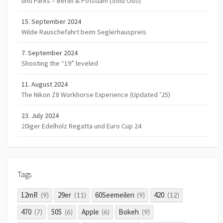
und Parks – Berlin & Potsdam (Sold Out!)
15. September 2024
Wilde Rauschefahrt beim Seglerhauspreis
7. September 2024
Shooting the “19” leveled
11. August 2024
The Nikon Z8 Workhorse Experience (Updated ’25)
23. July 2024
20iger Edelholz Regatta und Euro Cup 24
Tags
12mR
29er
60Seemeilen
420
(9)
(11)
(9)
(12)
470
505
Apple
Bokeh
(7)
(6)
(6)
(9)