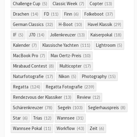
Challenge Cup
Classic Week
Copter
(5)
(7)
(13)
Drachen
FD
Finn
Folkeboot
(14)
(11)
(6)
(37)
German Classics
H-Boot
Havel Klassik
(32)
(10)
(29)
IF
J70
Jollenkreuzer
Kaiserpokal
(5)
(14)
(13)
(18)
Kalender
Klassische Yachten
Lightroom
(7)
(111)
(5)
MacBook Pro
Max Oertz-Preis
(7)
(10)
Mirabaud Contest
Multicopter
(8)
(17)
Naturfotografie
Nikon
Photography
(17)
(5)
(15)
Regatta
Regatta Fotografie
(124)
(239)
Rendezvous der Klassiker
Review
(13)
(12)
Schärenkreuzer
Segeln
Seglerhauspreis
(78)
(103)
(8)
Star
Trias
Wannsee
(6)
(12)
(31)
Wannsee Pokal
Workflow
Zeit
(11)
(43)
(6)