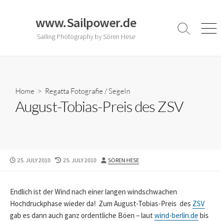
Skip
to
www.Sailpower.de
content
Search
Men
Sailing Photography by Sören Hese
Toggle
Home
>
Regatta Fotografie
/
Segeln
August-Tobias-Preis des ZSV
PUBLISHED
LAST
AUTHOR
25. JULY 2010
25. JULY 2010
SÖREN HESE
DATE
MODIFIED
DATE
Endlich ist der Wind nach einer langen windschwachen
Hochdruckphase wieder da! Zum August-Tobias-Preis des
ZSV
gab es dann auch ganz ordentliche Böen – laut
wind-berlin.de
bis