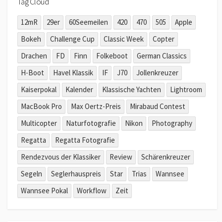
Tag Cloud
12mR
29er
60Seemeilen
420
470
505
Apple
Bokeh
Challenge Cup
Classic Week
Copter
Drachen
FD
Finn
Folkeboot
German Classics
H-Boot
Havel Klassik
IF
J70
Jollenkreuzer
Kaiserpokal
Kalender
Klassische Yachten
Lightroom
MacBook Pro
Max Oertz-Preis
Mirabaud Contest
Multicopter
Naturfotografie
Nikon
Photography
Regatta
Regatta Fotografie
Rendezvous der Klassiker
Review
Schärenkreuzer
Segeln
Seglerhauspreis
Star
Trias
Wannsee
Wannsee Pokal
Workflow
Zeit