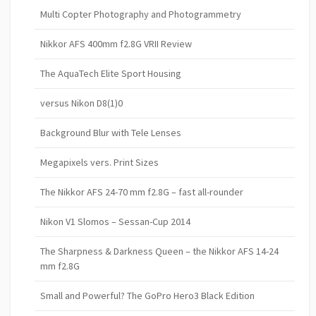
Multi Copter Photography and Photogrammetry
Nikkor AFS 400mm f2.8G VRII Review
The AquaTech Elite Sport Housing
versus Nikon D8(1)0
Background Blur with Tele Lenses
Megapixels vers. Print Sizes
The Nikkor AFS 24-70 mm f2.8G – fast all-rounder
Nikon V1 Slomos – Sessan-Cup 2014
The Sharpness & Darkness Queen – the Nikkor AFS 14-24
mm f2.8G
Small and Powerful? The GoPro Hero3 Black Edition