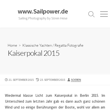
Skip
to
www.Sailpower.de
content
Search
Men
Sailing Photography by Sören Hese
Toggle
Home
>
Klassische Yachten
/
Regatta Fotografie
Kaiserpokal 2015
PUBLISHED
LAST
AUTHOR
21. SEPTEMBER 2015
23. SEPTEMBER 2015
SOEREN
DATE
MODIFIED
DATE
Wiedermal klasse Licht zum Kaiserpokal in Berlin 2015. Im
Unterschied zum letzten Jahr gab es dann auch ganz schönen
Wind und so einige Berührungen der Boote, wohl vor allem am