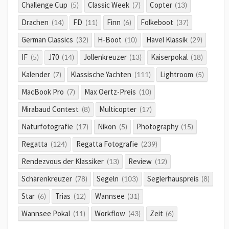
Challenge Cup
Classic Week
Copter
(5)
(7)
(13)
Drachen
FD
Finn
Folkeboot
(14)
(11)
(6)
(37)
German Classics
H-Boot
Havel Klassik
(32)
(10)
(29)
IF
J70
Jollenkreuzer
Kaiserpokal
(5)
(14)
(13)
(18)
Kalender
Klassische Yachten
Lightroom
(7)
(111)
(5)
MacBook Pro
Max Oertz-Preis
(7)
(10)
Mirabaud Contest
Multicopter
(8)
(17)
Naturfotografie
Nikon
Photography
(17)
(5)
(15)
Regatta
Regatta Fotografie
(124)
(239)
Rendezvous der Klassiker
Review
(13)
(12)
Schärenkreuzer
Segeln
Seglerhauspreis
(78)
(103)
(8)
Star
Trias
Wannsee
(6)
(12)
(31)
Wannsee Pokal
Workflow
Zeit
(11)
(43)
(6)