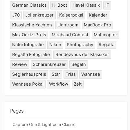
German Classics
H-Boot
Havel Klassik
IF
J70
Jollenkreuzer
Kaiserpokal
Kalender
Klassische Yachten
Lightroom
MacBook Pro
Max Oertz-Preis
Mirabaud Contest
Multicopter
Naturfotografie
Nikon
Photography
Regatta
Regatta Fotografie
Rendezvous der Klassiker
Review
Schärenkreuzer
Segeln
Seglerhauspreis
Star
Trias
Wannsee
Wannsee Pokal
Workflow
Zeit
Pages
Capture One & Lightroom Classic