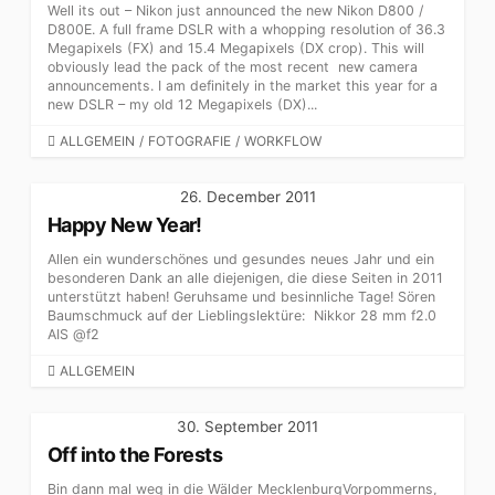
Well its out – Nikon just announced the new Nikon D800 /
D800E. A full frame DSLR with a whopping resolution of 36.3
Megapixels (FX) and 15.4 Megapixels (DX crop). This will
obviously lead the pack of the most recent new camera
announcements. I am definitely in the market this year for a
new DSLR – my old 12 Megapixels (DX)...
CATEGORIES
ALLGEMEIN
/
FOTOGRAFIE
/
WORKFLOW
26. December 2011
Happy New Year!
Allen ein wunderschönes und gesundes neues Jahr und ein
besonderen Dank an alle diejenigen, die diese Seiten in 2011
unterstützt haben! Geruhsame und besinnliche Tage! Sören
Baumschmuck auf der Lieblingslektüre: Nikkor 28 mm f2.0
AIS @f2
CATEGORIES
ALLGEMEIN
30. September 2011
Off into the Forests
Bin dann mal weg in die Wälder MecklenburgVorpommerns,