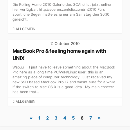
Die Rolling Home 2010 Galerie des SCAhoi ist jetzt online
hier verfügbar: http://soeren.zenfolio.com/rh2010 Fürs
sportliche Segeln hatte es ja nur am Samstag den 30.10.
gereicht.
CATEGORIES
ALLGEMEIN
7. October 2010
MacBook Pro & feeling home again with
UNIX
Waouu – I just have to leave something about the MacBook
Pro here as a long time PC/WIN/Linux user: this is an
amazing piece of computer technology. I just received my
new SSD based MacBook Pro 17 and wasnt sure for a while
if the switch to Mac OS X is a good idea. My main concern
has been that...
CATEGORIES
ALLGEMEIN
Posts
«
1
2
3
4
5
6
7
»
pagination