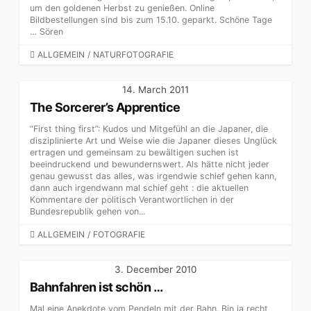
um den goldenen Herbst zu genießen. Online
Bildbestellungen sind bis zum 15.10. geparkt. Schöne Tage
… Sören
CATEGORIES
ALLGEMEIN
/
NATURFOTOGRAFIE
14. March 2011
The Sorcerer’s Apprentice
“First thing first”: Kudos und Mitgefühl an die Japaner, die
disziplinierte Art und Weise wie die Japaner dieses Unglück
ertragen und gemeinsam zu bewältigen suchen ist
beeindruckend und bewundernswert. Als hätte nicht jeder
genau gewusst das alles, was irgendwie schief gehen kann,
dann auch irgendwann mal schief geht : die aktuellen
Kommentare der politisch Verantwortlichen in der
Bundesrepublik gehen von...
CATEGORIES
ALLGEMEIN
/
FOTOGRAFIE
3. December 2010
Bahnfahren ist schön …
Mal eine Anekdote vom Pendeln mit der Bahn. Bin ja recht