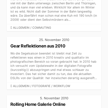
viel mit der Bahn unterwegs zwischen Berlin und Thüringen,
und da kann man viel erleben. Wirklich! Vor allem im Winter
ist es wild. Nicht daß der Sommer in der Bahn langweilig
wäre. Da überfährt man schon mal eine Kuh mit 190 km/h (in
2009) oder dient den Selbstmördern als...
CATEGORIES
ALLGEMEIN
/
COMMUTING
25. November 2010
Gear Reflektionen aus 2010
Wo die Segelsaison beendet ist bleibt mal Zeit zu
reflektieren was einen in 2010 kreativ und qualitativ im
photografischen Bereich so voran gebracht hat. In 2010 hab
ich versucht vom Updatewahn in der digitalen Fotografie
(kurzzeitig:)) abzuspringen und mal etwas schlauer zu
investiert. Das hat sicher damit zu tun, das die aktuellen
DSLRs von der Qualität her inzwischen derartig ausgereift...
CATEGORIES
ALLGEMEIN
/
FOTOGRAFIE
/
WORKFLOW
5. November 2010
Rolling Home Galerie Online