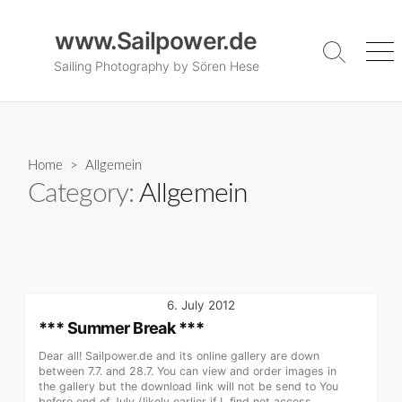
Skip
to
www.Sailpower.de
content
Search
Me
Sailing Photography by Sören Hese
Toggle
Home
> Allgemein
Category:
Allgemein
6. July 2012
*** Summer Break ***
Dear all! Sailpower.de and its online gallery are down
between 7.7. and 28.7. You can view and order images in
the gallery but the download link will not be send to You
before end of July (likely earlier if I find net access