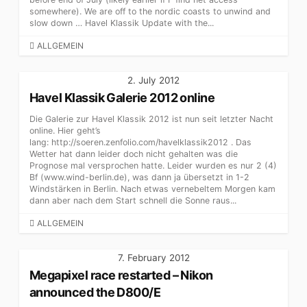
somewhere). We are off to the nordic coasts to unwind and
slow down … Havel Klassik Update with the...
CATEGORIES
ALLGEMEIN
2. July 2012
Havel Klassik Galerie 2012 online
Die Galerie zur Havel Klassik 2012 ist nun seit letzter Nacht
online. Hier geht’s
lang: http://soeren.zenfolio.com/havelklassik2012 . Das
Wetter hat dann leider doch nicht gehalten was die
Prognose mal versprochen hatte. Leider wurden es nur 2 (4)
Bf (www.wind-berlin.de), was dann ja übersetzt in 1-2
Windstärken in Berlin. Nach etwas vernebeltem Morgen kam
dann aber nach dem Start schnell die Sonne raus...
CATEGORIES
ALLGEMEIN
7. February 2012
Megapixel race restarted – Nikon
announced the D800/E