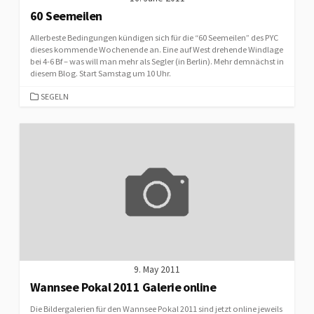
60 Seemeilen
Allerbeste Bedingungen kündigen sich für die “60 Seemeilen” des PYC
dieses kommende Wochenende an. Eine auf West drehende Windlage
bei 4-6 Bf – was will man mehr als Segler (in Berlin). Mehr demnächst in
diesem Blog. Start Samstag um 10 Uhr.
CATEGORIES
SEGELN
9. May 2011
Wannsee Pokal 2011 Galerie online
Die Bildergalerien für den Wannsee Pokal 2011 sind jetzt online jeweils