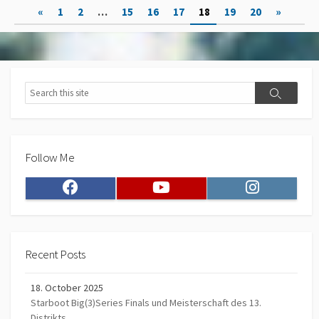
Posts
«
1
2
…
15
16
17
18
19
20
»
pagination
Search
Search
Follow Me
Facebook
Youtube
Instagram
Recent Posts
18. October 2025
Starboot Big(3)Series Finals und Meisterschaft des 13.
Distrikts