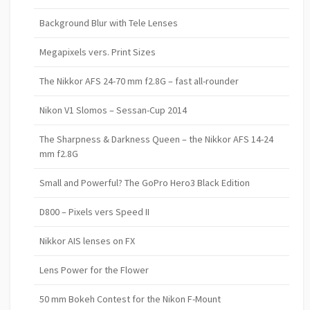
Background Blur with Tele Lenses
Megapixels vers. Print Sizes
The Nikkor AFS 24-70 mm f2.8G – fast all-rounder
Nikon V1 Slomos – Sessan-Cup 2014
The Sharpness & Darkness Queen – the Nikkor AFS 14-24
mm f2.8G
Small and Powerful? The GoPro Hero3 Black Edition
D800 – Pixels vers Speed II
Nikkor AIS lenses on FX
Lens Power for the Flower
50 mm Bokeh Contest for the Nikon F-Mount