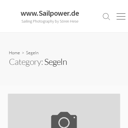
Skip
to
www.Sailpower.de
content
Search
Men
Sailing Photography by Sören Hese
Toggle
Home
> Segeln
Category:
Segeln