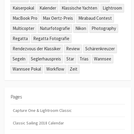
Kaiserpokal
Kalender
Klassische Yachten
Lightroom
MacBook Pro
Max Oertz-Preis
Mirabaud Contest
Multicopter
Naturfotografie
Nikon
Photography
Regatta
Regatta Fotografie
Rendezvous der Klassiker
Review
Schärenkreuzer
Segeln
Seglerhauspreis
Star
Trias
Wannsee
Wannsee Pokal
Workflow
Zeit
Pages
Capture One & Lightroom Classic
Classic Sailing 2018 Calendar