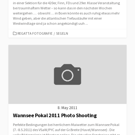
in einer Sektion für die 420er, Finn, FDs und 29er. Klasse Veranstaltung
bei traumhaftem Wetter – so kann das in den nächsten Wochen
weitergehen … obwohl … in Boen könnte es auch ruhig etwas mehr
Wind geben, aber die atlantischen Tiefausläufer mit einer
Westwindlage sind ja schon angekündigt uuh ...
CATEGORIES
REGATTA FOTOGRAFIE
/
SEGELN
8. May 2011
Wannsee Pokal 2011 Photo Shooting
Perfekte Bedingungen bei herrlichem Maiwetter zum Wannsee Pokal
(7.-8.5.2011) des VSaW/PYC auf der Gr.Breite (Havel/Wannsee) . Die
volle Bildergalerie ist Montag online. Die aktuellen Ergebnisse gibt es