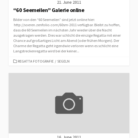
21. June 2011
“60 Seemeilen” Galerie online
Bilder von den “60 Seemeilen” sind jetzt online hier:
http://soeren.zenfolio.com/60sm-2011 verfügbar. Bleibt zu hoffen,
dass die 60 Seemeilen im nächsten Jahr wieder über die Nacht
ausgetragen werden. Dies war schlicht die einzige Regatta mit einer
Chance auf großartiges Licht am Abend (oder frühen Morgen). Der
Charme der Regatta geht irgendwie verloren wenn es schlicht eine
Langstreckenregatta wird bei der keiner...
CATEGORIES
REGATTA FOTOGRAFIE
/
SEGELN
16. June 2011