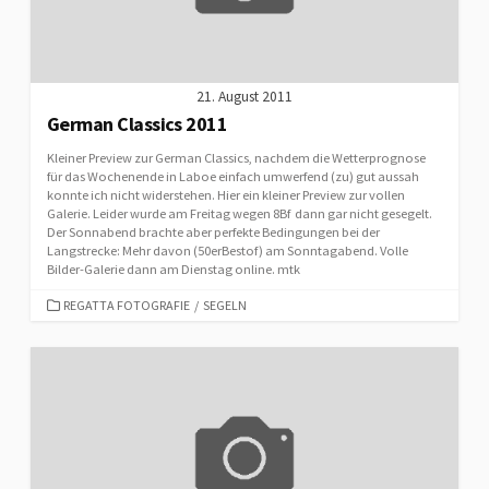
21. August 2011
German Classics 2011
Kleiner Preview zur German Classics, nachdem die Wetterprognose
für das Wochenende in Laboe einfach umwerfend (zu) gut aussah
konnte ich nicht widerstehen. Hier ein kleiner Preview zur vollen
Galerie. Leider wurde am Freitag wegen 8Bf dann gar nicht gesegelt.
Der Sonnabend brachte aber perfekte Bedingungen bei der
Langstrecke: Mehr davon (50erBestof) am Sonntagabend. Volle
Bilder-Galerie dann am Dienstag online. mtk
CATEGORIES
REGATTA FOTOGRAFIE
/
SEGELN