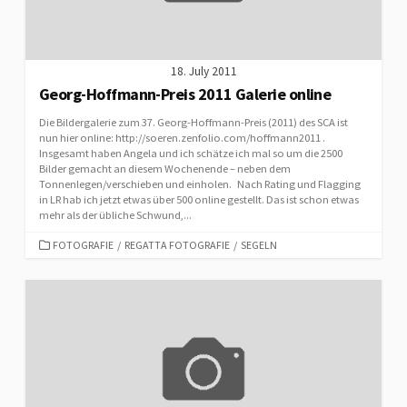
18. July 2011
Georg-Hoffmann-Preis 2011 Galerie online
Die Bildergalerie zum 37. Georg-Hoffmann-Preis (2011) des SCA ist
nun hier online: http://soeren.zenfolio.com/hoffmann2011 .
Insgesamt haben Angela und ich schätze ich mal so um die 2500
Bilder gemacht an diesem Wochenende – neben dem
Tonnenlegen/verschieben und einholen. Nach Rating und Flagging
in LR hab ich jetzt etwas über 500 online gestellt. Das ist schon etwas
mehr als der übliche Schwund,...
CATEGORIES
FOTOGRAFIE
/
REGATTA FOTOGRAFIE
/
SEGELN