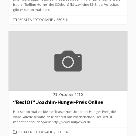
ist die “Rolling Home” des SCAhoi :) (klitzekleine 33-Bilder Vorschau
gibt es schon mal hier).
CATEGORIES
REGATTA FOTOGRAFIE
/
SEGELN
29. October 2010
“BestOf” Joachim-Hunger-Preis Online
Hier schon mal ein kleiner Teaser zum Joachim-Hunger-Preis, die
volle Galerie schaffe ich leider erst am Wochenende. Der BestOf
macht aber auch Spass: http://www.sailpower.de
CATEGORIES
REGATTA FOTOGRAFIE
/
SEGELN