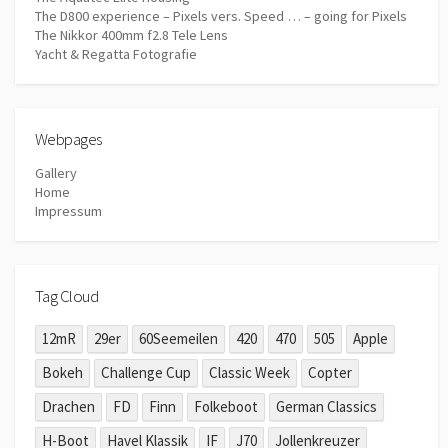
The D800 experience – Pixels vers. Speed … – going for Pixels
The Nikkor 400mm f2.8 Tele Lens
Yacht & Regatta Fotografie
Webpages
Gallery
Home
Impressum
Tag Cloud
12mR
29er
60Seemeilen
420
470
505
Apple
Bokeh
Challenge Cup
Classic Week
Copter
Drachen
FD
Finn
Folkeboot
German Classics
H-Boot
Havel Klassik
IF
J70
Jollenkreuzer