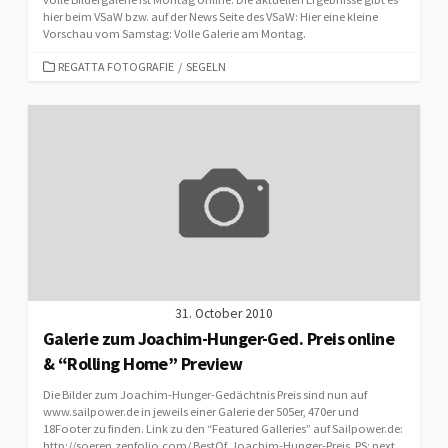
hier beim VSaW bzw. auf der News Seite des VSaW: Hier eine kleine
Vorschau vom Samstag: Volle Galerie am Montag.
CATEGORIES
REGATTA FOTOGRAFIE
/
SEGELN
31. October 2010
Galerie zum Joachim-Hunger-Ged. Preis online
& “Rolling Home” Preview
Die Bilder zum Joachim-Hunger-Gedächtnis Preis sind nun auf
www.sailpower.de in jeweils einer Galerie der 505er, 470er und
18Footer zu finden. Link zu den “Featured Galleries” auf Sailpower.de:
http://soeren.zenfolio.com/ BestOf Joachim-Hunger-Preis. PS: next