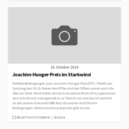
24. October 2010
Joachim-Hunger-Preis im Starkwind
Perfekte Bedingungen zum Joachim-Hunger-Preis (PYC / VSaW) am
Sonntag den 24.10. Neben den 470er und den 505ern waren auch die
18er am Start. Wind-berlin.de hat in einzelnen Böen 20 m/s gemessen,
das rechnet sich naturgemäß in ca 72km/h um und das ist ziemlich
an der oberen Grenze für 8Bf. Also das waren recht frische
Bedingungen. Kleine Geschmacksprobe gibt es hier...
CATEGORIES
REGATTA FOTOGRAFIE
/
SEGELN