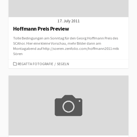
17. July 2011
Hoffmann Preis Preview
Tolle Bedingungen am Sonntag für den Georg Hoffmann Preis des
SCAhoi. Hier eine kleine Vorschau, mehr Bilder dann am
Montagabend auf http://soeren.zenfolio.com/hoffmann2011 mtk
Sören
CATEGORIES
REGATTA FOTOGRAFIE
/
SEGELN